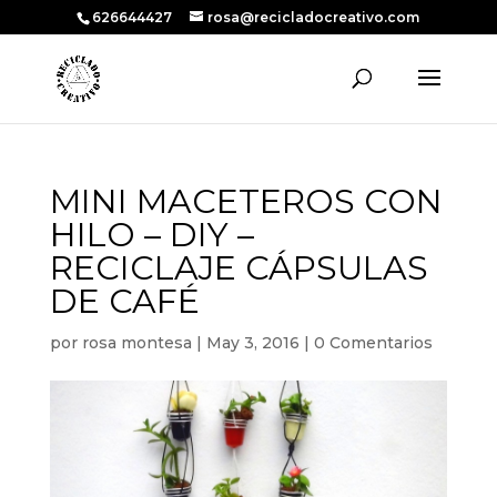
626644427
rosa@recicladocreativo.com
MINI MACETEROS CON
HILO – DIY –
RECICLAJE CÁPSULAS
DE CAFÉ
por
rosa montesa
|
May 3, 2016
|
0 Comentarios