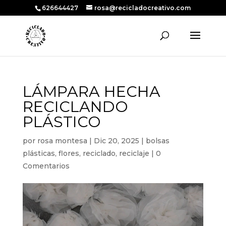
626644427
rosa@recicladocreativo.com
LÁMPARA HECHA
RECICLANDO
PLÁSTICO
por
rosa montesa
|
Dic 20, 2025
|
bolsas
plásticas
,
flores
,
reciclado
,
reciclaje
|
0
Comentarios