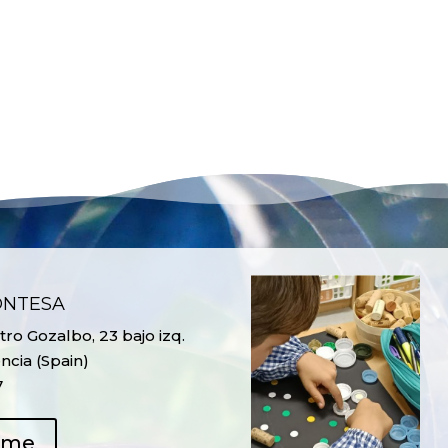
ONTESA
ro Gozalbo, 23 bajo izq.
ncia (Spain)
7
ame