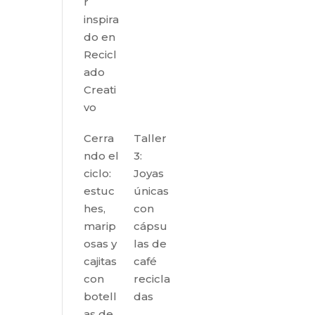
r
inspira
do en
Recicl
ado
Creati
vo
Cerra
Taller
ndo el
3:
ciclo:
Joyas
estuc
únicas
hes,
con
marip
cápsu
osas y
las de
cajitas
café
con
recicla
botell
das
as de