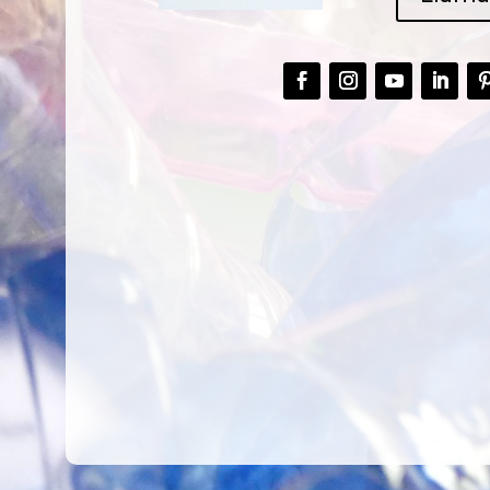
CREAR,
TALLER
U
RECICLAR Y
CREATIVO DE
R
COMPARTIR
RECICLADO EN
C
CREATIVIDAD
LA PLANTA DE
P
PEDIATRÍA DEL
E
HOSPITAL LA FE
F
Ver más
V
Ver más
V