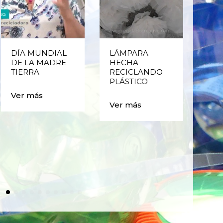
NDIAL
LÁMPARA
CERRANDO EL
MADRE
HECHA
CICLO:
RECICLANDO
ESTUCHES,
PLÁSTICO
MARIPOSAS Y
CAJITAS CON
BOTELLAS DE
Ver más
PLÁSTICO
Ver más