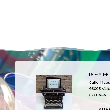
ROSA M
Calle Maest
46005 Vale
62664442
Llám