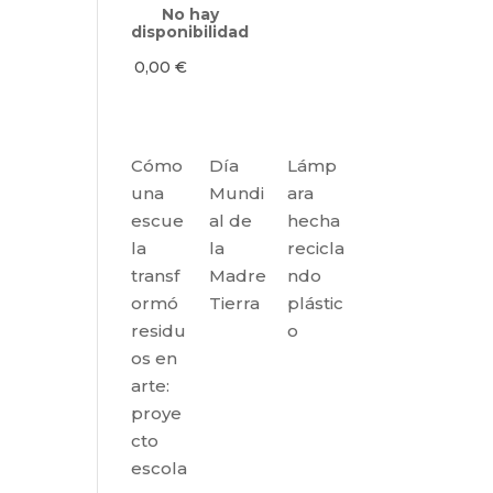
No hay
disponibilidad
0,00
€
Cómo
Día
Lámp
una
Mundi
ara
escue
al de
hecha
la
la
recicla
transf
Madre
ndo
ormó
Tierra
plástic
residu
o
os en
arte:
proye
cto
escola