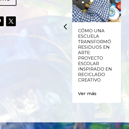
PCYCLING,
CÓMO UNA
DÍA MU
ECICLADO
ESCUELA
DE LA 
REATIVO DE
TRANSFORMÓ
TIERRA
LÁSTICO DE
RESIDUOS EN
NVASES Y LAS
ARTE:
Ver más
ALLAS DE
PROYECTO
ALENCIA
ESCOLAR
INSPIRADO EN
RECICLADO
er más
CREATIVO
Ver más