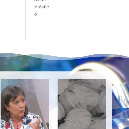
plástic
o