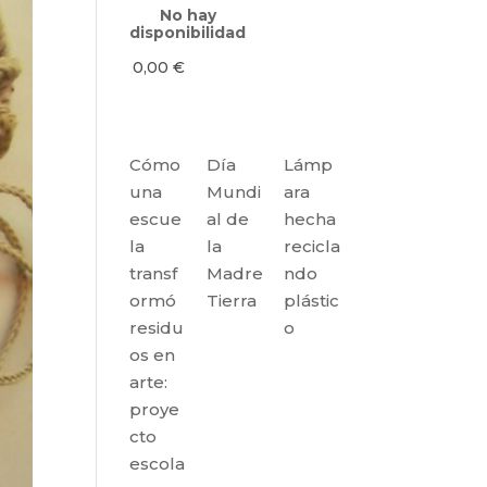
No hay
disponibilidad
0,00
€
Cómo
Día
Lámp
una
Mundi
ara
escue
al de
hecha
la
la
recicla
transf
Madre
ndo
ormó
Tierra
plástic
residu
o
os en
arte:
proye
cto
escola