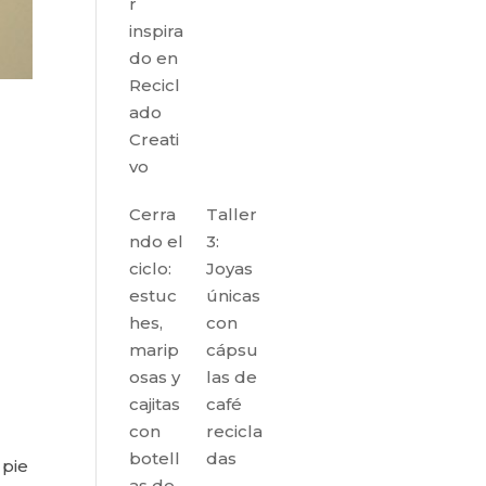
r
inspira
do en
Recicl
ado
Creati
vo
Cerra
Taller
ndo el
3:
ciclo:
Joyas
estuc
únicas
hes,
con
marip
cápsu
osas y
las de
cajitas
café
con
recicla
botell
das
 pie
as de