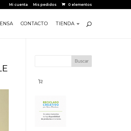
Mi cuenta
Mis pedidos
0 elementos
ENSA
CONTACTO
TIENDA
LE