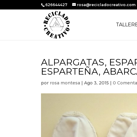
626644427
rosa@recicladocreativo.com
TALLER
ALPARGATAS, ESPA
ESPARTEÑA, ABARCA
por
rosa montesa
|
Ago 3, 2015
|
0 Comenta