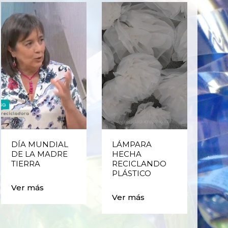
LÁMPARA
CERRANDO EL
HECHA
CICLO:
RECICLANDO
ESTUCHES,
PLÁSTICO
MARIPOSAS Y
CAJITAS CON
BOTELLAS DE
Ver más
PLÁSTICO
Ver más