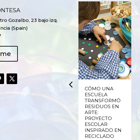
ONTESA
ro Gozalbo, 23 bajo izq.
ncia (Spain)
7
ame
ING,
CÓMO UNA
DÍA MUNDIAL
ADO
ESCUELA
DE LA MADRE
VO DE
TRANSFORMÓ
TIERRA
CO DE
RESIDUOS EN
 Y LAS
ARTE:
Ver más
 DE
PROYECTO
IA
ESCOLAR
INSPIRADO EN
RECICLADO
s