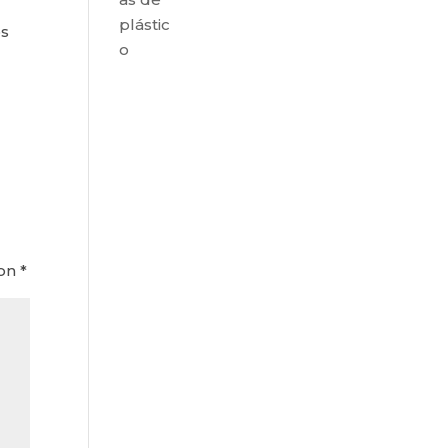
plástic
os
o
con
*