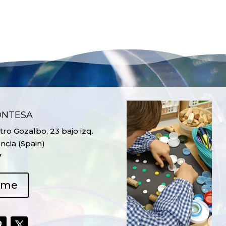
ONTESA
ro Gozalbo, 23 bajo izq.
ncia (Spain)
7
ame