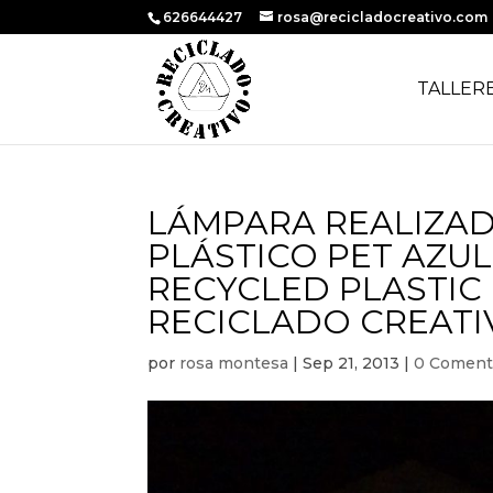
626644427
rosa@recicladocreativo.com
TALLER
LÁMPARA REALIZAD
PLÁSTICO PET AZUL
RECYCLED PLASTIC
RECICLADO CREATI
por
rosa montesa
|
Sep 21, 2013
|
0 Coment