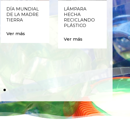
DÍA MUNDIAL
LÁMPARA
CE
DE LA MADRE
HECHA
CIC
TIERRA
RECICLANDO
EST
PLÁSTICO
MA
CAJ
Ver más
BO
Ver más
PLÁ
Ver