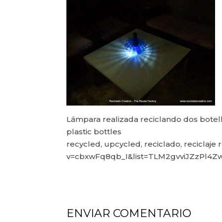
Lámpara realizada reciclando dos botel
plastic bottles
recycled, upcycled, reciclado, reciclaje
v=cbxwFq8qb_I&list=TLM2gvviJZzPl4
ENVIAR COMENTARIO