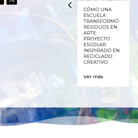
UPCYCLING,
CÓMO UNA
RECICLADO
ESCUELA
CREATIVO DE
TRANSFORMÓ
PLÁSTICO DE
RESIDUOS EN
ENVASES Y LAS
ARTE:
E
FALLAS DE
PROYECTO
VALENCIA
ESCOLAR
INSPIRADO EN
RECICLADO
Ver más
CREATIVO
Ver más