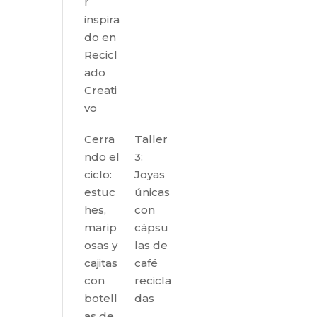
r
inspira
do en
Recicl
ado
Creati
vo
Cerra
Taller
ndo el
3:
ciclo:
Joyas
estuc
únicas
hes,
con
marip
cápsu
osas y
las de
cajitas
café
con
recicla
botell
das
as de