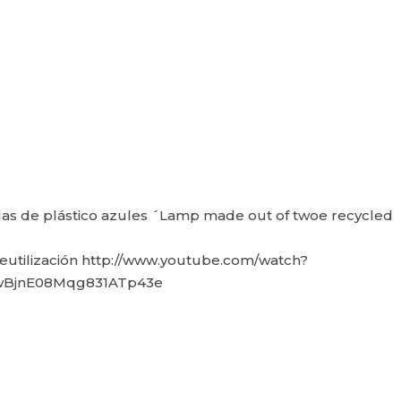
las de plástico azules ´Lamp made out of twoe recycled
 reutilización http://www.youtube.com/watch?
ZwBjnE08Mqg831ATp43e