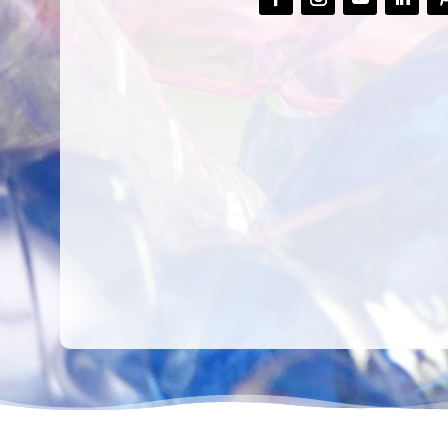
CREAR,
TALLER
RECICLAR Y
CREATIVO DE
COMPARTIR
RECICLADO EN
CREATIVIDAD
LA PLANTA DE
PEDIATRÍA DEL
HOSPITAL LA F
Ver más
Ver más