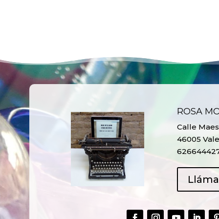
ROSA M
Calle Maest
46005 Vale
62664442
Llám