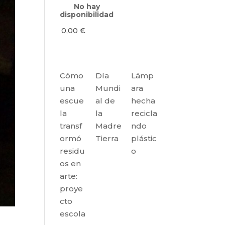
No hay
disponibilidad
0,00
€
Cómo
Día
Lámp
una
Mundi
ara
escue
al de
hecha
la
la
recicla
transf
Madre
ndo
ormó
Tierra
plástic
residu
o
os en
arte:
proye
cto
escola