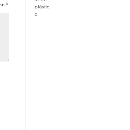
con
*
plástic
o