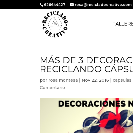
626644427
rosa@recicladocreativo.com
TALLER
MÁS DE 3 DECORAC
RECICLANDO CÁPSU
por
rosa montesa
|
Nov 22, 2016
|
capsulas 
Comentario