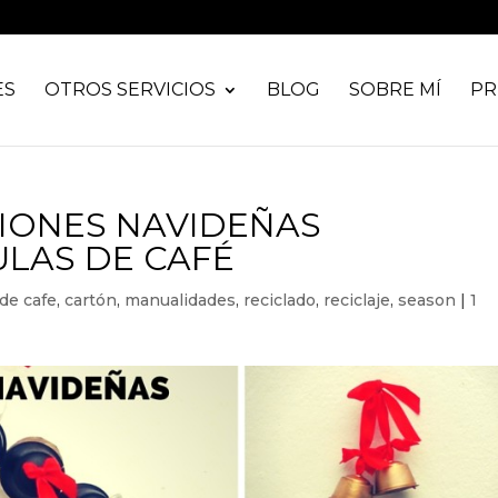
ES
OTROS SERVICIOS
BLOG
SOBRE MÍ
PR
IONES NAVIDEÑAS
LAS DE CAFÉ
de cafe
,
cartón
,
manualidades
,
reciclado
,
reciclaje
,
season
|
1