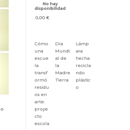
No hay
disponibilidad
0,00
€
Cómo
Día
Lámp
una
Mundi
ara
escue
al de
hecha
la
la
recicla
transf
Madre
ndo
ormó
Tierra
plástic
residu
o
os en
arte:
proye
 o
cto
escola