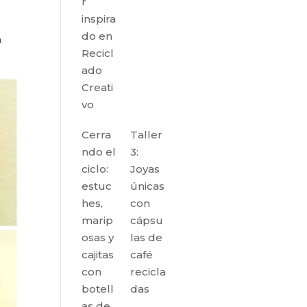
r
inspira
do en
a
Recicl
ado
Creati
vo
Cerra
Taller
ndo el
3:
ciclo:
Joyas
estuc
únicas
hes,
con
marip
cápsu
osas y
las de
cajitas
café
con
recicla
botell
das
as de