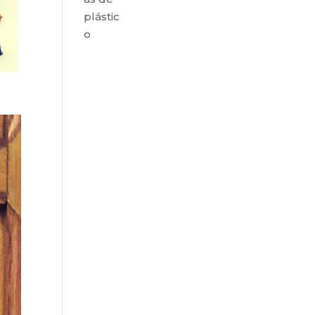
plástic
o