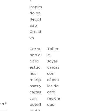
r
inspira
do en
Recicl
ado
Creati
vo
Cerra
Taller
ndo el
3:
ciclo:
Joyas
estuc
únicas
hes,
con
marip
cápsu
osas y
las de
cajitas
café
con
recicla
con
*
botell
das
as de