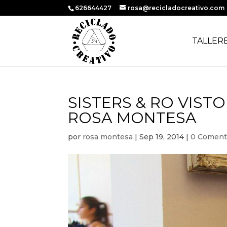
626644427
rosa@recicladocreativo.com
TALLER
SISTERS & RO VIST
ROSA MONTESA
por
rosa montesa
|
Sep 19, 2014
|
0 Coment