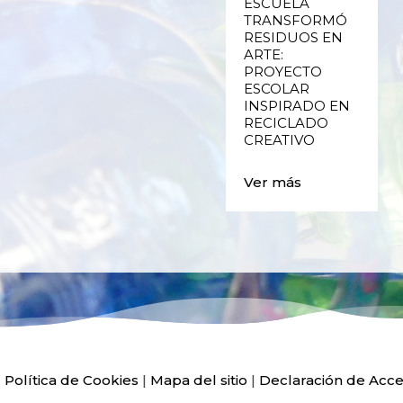
RECICLADO
ESCUELA
CREATIVO DE
TRANSFORMÓ
PLÁSTICO DE
RESIDUOS EN
ENVASES Y LAS
ARTE:
E
FALLAS DE
PROYECTO
VALENCIA
ESCOLAR
INSPIRADO EN
RECICLADO
Ver más
CREATIVO
Ver más
|
Política de Cookies
|
Mapa del sitio
|
Declaración de Acce