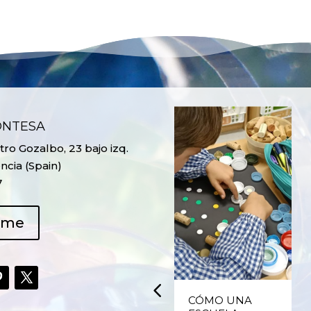
ONTESA
ro Gozalbo, 23 bajo izq.
ncia (Spain)
7
ame
UPCYCLING,
CÓMO UNA