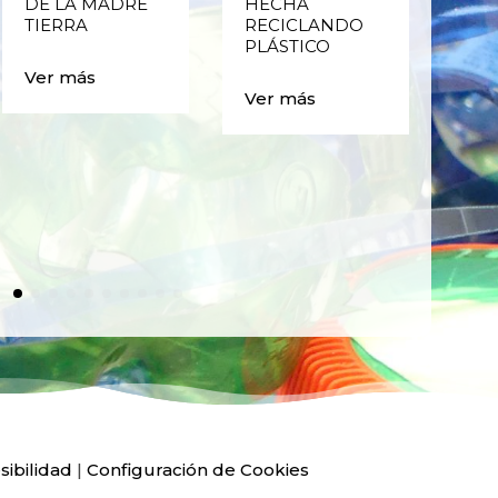
DE LA MADRE
HECHA
CIC
TIERRA
RECICLANDO
EST
PLÁSTICO
MA
CAJ
Ver más
BO
Ver más
PLÁ
Ver
sibilidad
|
Configuración de Cookies