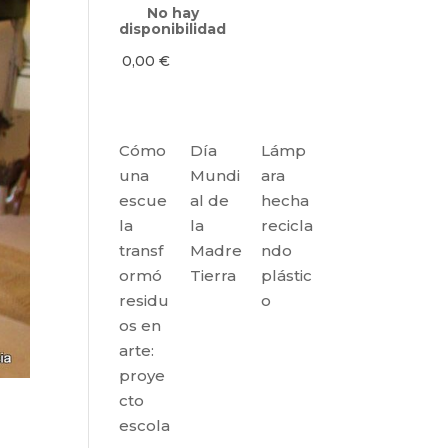
No hay
disponibilidad
0,00
€
Cómo
Día
Lámp
una
Mundi
ara
escue
al de
hecha
la
la
recicla
transf
Madre
ndo
ormó
Tierra
plástic
residu
o
os en
arte:
proye
cto
escola