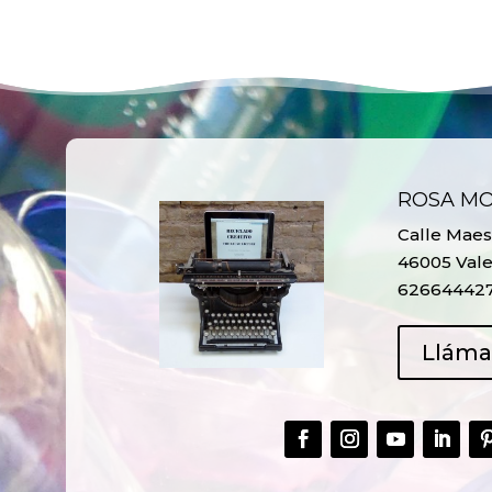
ROSA M
Calle Maest
46005 Vale
62664442
Llám
CREAR,
TALLER