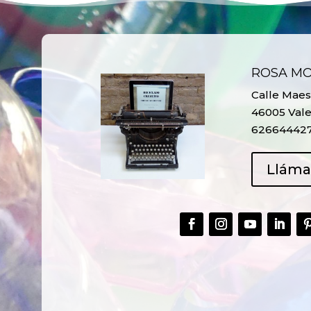
ROSA M
Calle Maest
46005 Vale
62664442
Llám
CREAR,
TALLER
RECICLAR Y
CREATIVO DE
COMPARTIR
RECICLADO EN
CREATIVIDAD
LA PLANTA DE
PEDIATRÍA DEL