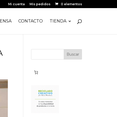
Mi cuenta
Mis pedidos
0 elementos
ENSA
CONTACTO
TIENDA
A