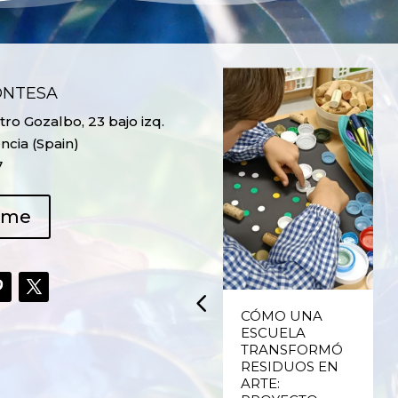
ONTESA
ro Gozalbo, 23 bajo izq.
ncia (Spain)
7
ame
UPCYCLING,
CÓMO UNA
RECICLADO
ESCUELA
CREATIVO DE
TRANSFORMÓ
PLÁSTICO DE
RESIDUOS EN
ENVASES Y LAS
ARTE: