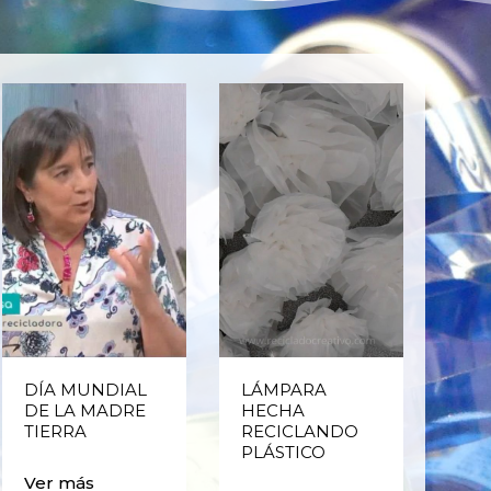
DÍA MUNDIAL
LÁMPARA
CE
DE LA MADRE
HECHA
CIC
TIERRA
RECICLANDO
EST
PLÁSTICO
MA
CAJ
Ver más