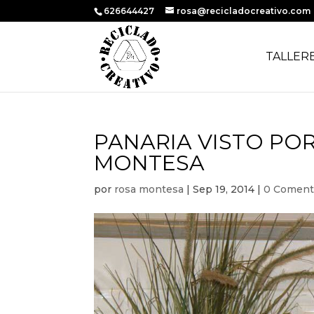
626644427
rosa@recicladocreativo.com
TALLER
PANARIA VISTO PO
MONTESA
por
rosa montesa
|
Sep 19, 2014
|
0 Coment