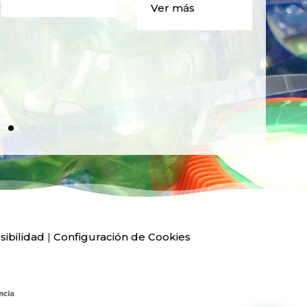
BO
Ver más
PLÁ
Ver
sibilidad
|
Configuración de Cookies