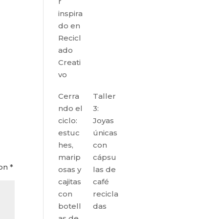
r
inspira
do en
Recicl
ado
Creati
vo
Cerra
Taller
ndo el
3:
ciclo:
Joyas
estuc
únicas
hes,
con
marip
cápsu
con
*
osas y
las de
cajitas
café
con
recicla
botell
das
as de