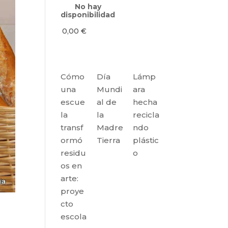
No hay
disponibilidad
0,00
€
Cómo
Día
Lámp
una
Mundi
ara
escue
al de
hecha
la
la
recicla
transf
Madre
ndo
ormó
Tierra
plástic
residu
o
os en
arte:
proye
cto
escola