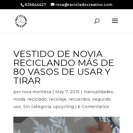
626644427
rosa@recicladocreativo.com
VESTIDO DE NOVIA
RECICLANDO MÁS DE
80 VASOS DE USAR Y
TIRAR
por
rosa montesa
|
May 7, 2015
|
manualidades
,
moda
,
reciclado
,
reciclaje
,
recuerdos
,
segundo
uso
,
Sin categoría
,
upcycling
|
6 Comentarios