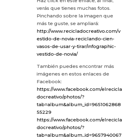
Haz click en este enlace, al final,
verás que tienes muchas fotos.
Pinchando sobre la imagen que
más te guste, se ampliará:
http://www.recicladocreativo.com/v
estido-de-novia-reciclando-cien-
vasos-de-usar-y-tirar/infographic-
vestido-de-novia/
También puedes encontrar más
imágenes en estos enlaces de
Facebook:
https://www.facebook.com/elrecicla
docreativo/photos/?
tab=album&album_id=9651062868
55229
https://www.facebook.com/elrecicla
docreativo/photos/?
tab=album&album_id=9657940067