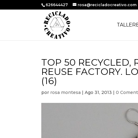
626644427
rosa@recicladocreativo.com
TALLER
TOP 50 RECYCLED,
REUSE FACTORY. LO
(16)
por
rosa montesa
|
Ago 31, 2013
|
0 Coment