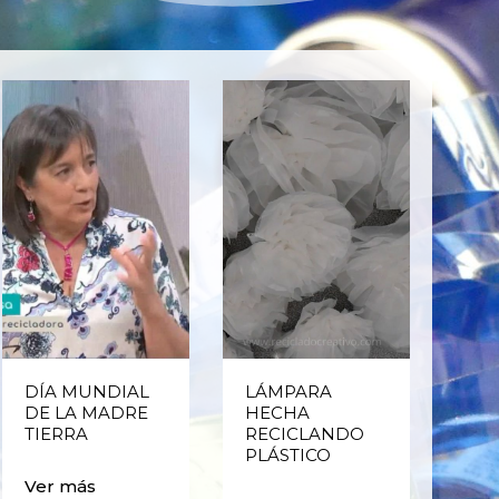
DÍA MUNDIAL
LÁMPARA
CE
DE LA MADRE
HECHA
CIC
TIERRA
RECICLANDO
EST
PLÁSTICO
MA
CAJ
Ver más
BO