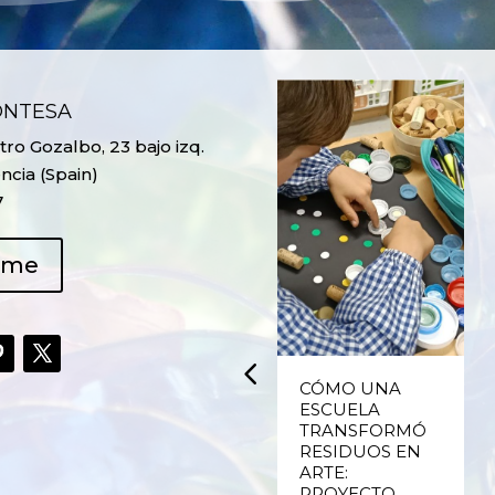
ONTESA
ro Gozalbo, 23 bajo izq.
ncia (Spain)
7
ame
UPCYCLING,
CÓMO UNA
RECICLADO
ESCUELA
CREATIVO DE
TRANSFORMÓ
PLÁSTICO DE
RESIDUOS EN
ENVASES Y LAS
ARTE:
E
FALLAS DE
PROYECTO