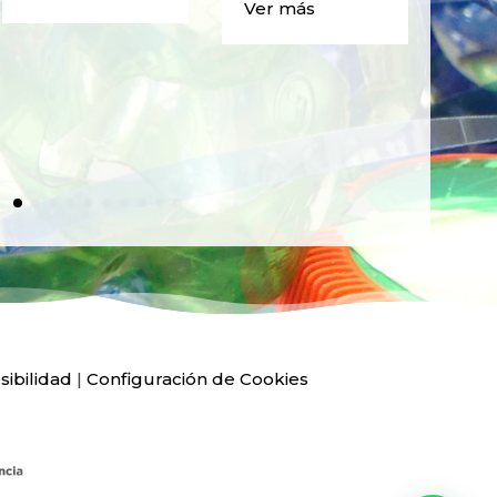
Ver más
PLÁ
Ver
sibilidad
|
Configuración de Cookies