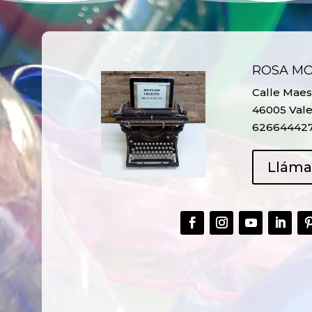
ROSA M
Calle Maest
46005 Vale
62664442
Llám
CREAR,
TALLER
RECICLAR Y
CREATIVO DE
COMPARTIR
RECICLADO EN
CREATIVIDAD
LA PLANTA DE
PEDIATRÍA DEL
HOSPITAL LA F