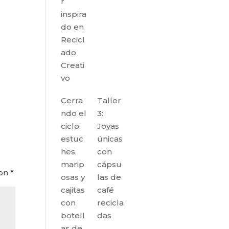
r
inspira
do en
Recicl
ado
Creati
vo
Cerra
Taller
ndo el
3:
ciclo:
Joyas
estuc
únicas
hes,
con
marip
cápsu
con
*
osas y
las de
cajitas
café
con
recicla
botell
das
as de