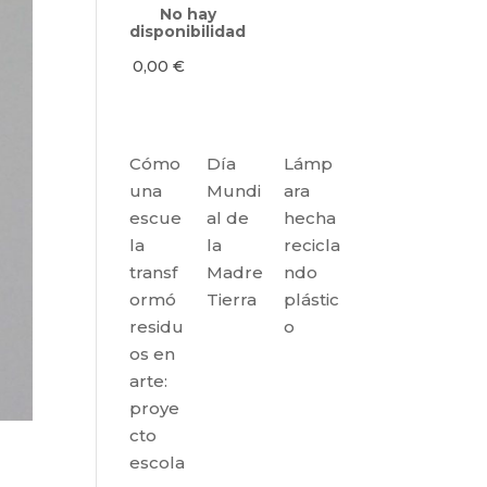
No hay
disponibilidad
0,00
€
Cómo
Día
Lámp
una
Mundi
ara
escue
al de
hecha
la
la
recicla
transf
Madre
ndo
ormó
Tierra
plástic
residu
o
os en
arte:
proye
cto
escola