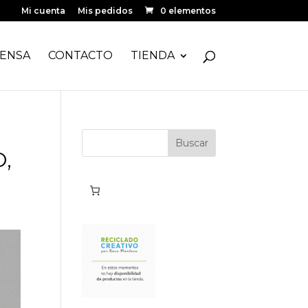
Mi cuenta
Mis pedidos
0 elementos
ENSA
CONTACTO
TIENDA
,