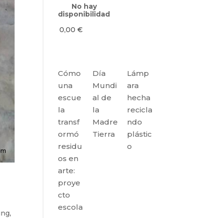
No hay
disponibilidad
0,00
€
Cómo
Día
Lámp
una
Mundi
ara
escue
al de
hecha
la
la
recicla
transf
Madre
ndo
ormó
Tierra
plástic
residu
o
os en
arte:
proye
cto
escola
ing
,