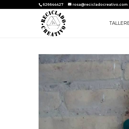
626644427
rosa@recicladocreativo.com
TALLER