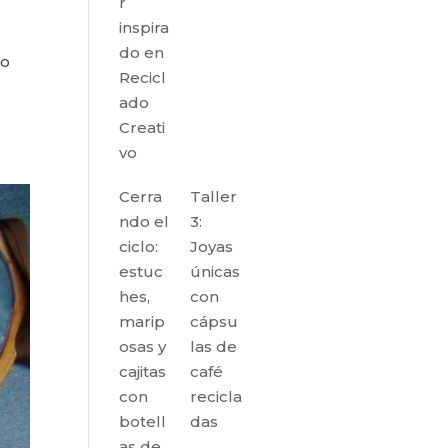
r
inspira
do en
co
Recicl
ado
Creati
vo
Cerra
Taller
ndo el
3:
ciclo:
Joyas
estuc
únicas
hes,
con
marip
cápsu
osas y
las de
cajitas
café
con
recicla
botell
das
as de