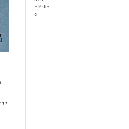
plástic
o
n
,
uega