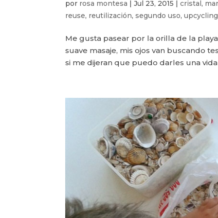
por
rosa montesa
|
Jul 23, 2015
|
cristal
,
man
reuse
,
reutilización
,
segundo uso
,
upcyclin
Me gusta pasear por la orilla de la play
suave masaje, mis ojos van buscando tes
si me dijeran que puedo darles una vida a