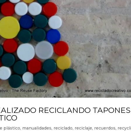
EALIZADO RECICLANDO TAPONES
TICO
e plástico
,
manualidades
,
reciclado
,
reciclaje
,
recuerdos
,
recycl