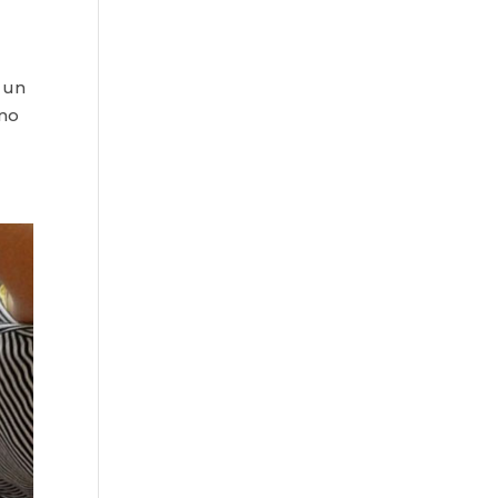
a un
ómo