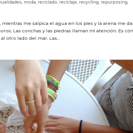
ualidades
,
moda
,
reciclado
,
reciclaje
,
recycling
,
repurposing
,
g
a, mientras me salpica el agua en los pies y la arena me d
oros. Las conchas y las piedras llaman mi atención. Es c
l otro lado del mar. Las...