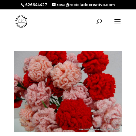
626644427
rosa@recicladocreativo.com