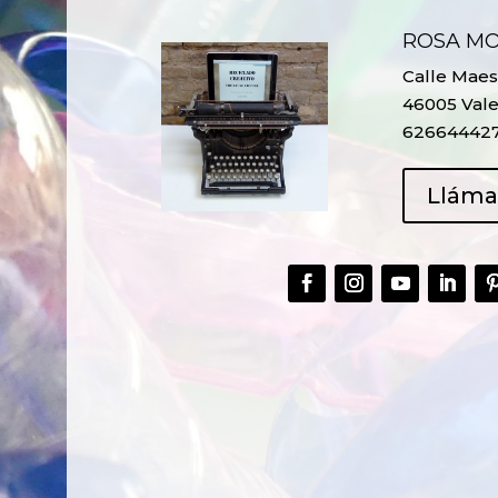
ROSA M
Calle Maest
46005 Vale
62664442
Llám
CREAR,
TALLER
RECICLAR Y
CREATIVO DE
COMPARTIR
RECICLADO EN
CREATIVIDAD
LA PLANTA DE
PEDIATRÍA DEL
HOSPITAL LA F
Ver más
Ver más