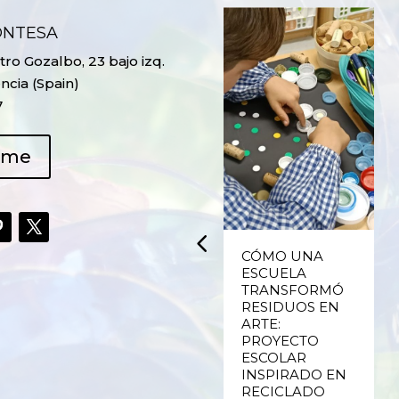
ONTESA
ro Gozalbo, 23 bajo izq.
ncia (Spain)
7
ame
UPCYCLING,
CÓMO UNA
RECICLADO
ESCUELA
CREATIVO DE
TRANSFORMÓ
PLÁSTICO DE
RESIDUOS EN
ENVASES Y LAS
ARTE:
E
FALLAS DE
PROYECTO
VALENCIA
ESCOLAR
INSPIRADO EN
RECICLADO