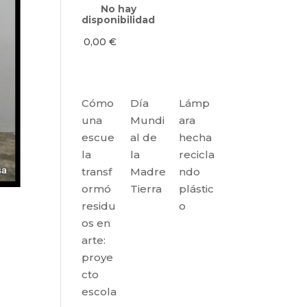
No hay
disponibilidad
0,00
€
Cómo
Día
Lámp
una
Mundi
ara
escue
al de
hecha
la
la
recicla
transf
Madre
ndo
ormó
Tierra
plástic
residu
o
os en
arte:
proye
cto
escola