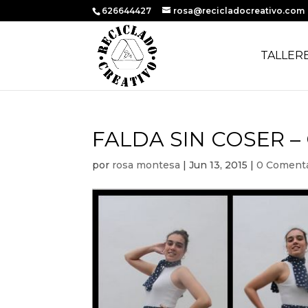
626644427
rosa@recicladocreativo.com
TALLER
FALDA SIN COSER –
por
rosa montesa
|
Jun 13, 2015
|
0 Comenta