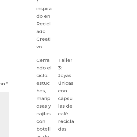
r
inspira
do en
Recicl
ado
Creati
vo
Cerra
Taller
ndo el
3:
ciclo:
Joyas
estuc
únicas
con
*
hes,
con
marip
cápsu
osas y
las de
cajitas
café
con
recicla
botell
das
as de