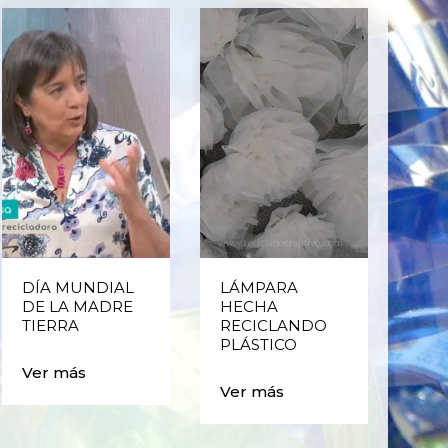
DÍA MUNDIAL
LÁMPARA
CE
DE LA MADRE
HECHA
CIC
TIERRA
RECICLANDO
EST
PLÁSTICO
MA
CAJ
Ver más
BO
Ver más
PLÁ