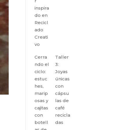
r
inspira
do en
Recicl
ado
Creati
vo
Cerra
Taller
ndo el
3:
ciclo:
Joyas
estuc
únicas
hes,
con
marip
cápsu
osas y
las de
cajitas
café
con
recicla
botell
das
as de