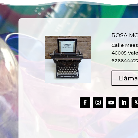
ROSA M
Calle Maest
46005 Vale
62664442
Llám
CREAR,
TALLER
RECICLAR Y
CREATIVO DE
COMPARTIR
RECICLADO EN
CREATIVIDAD
LA PLANTA DE
PEDIATRÍA DEL