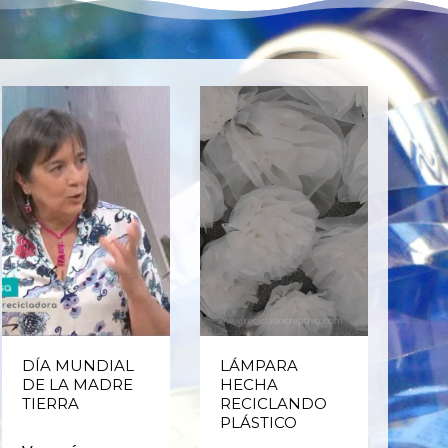
DÍA MUNDIAL
LÁMPARA
CE
DE LA MADRE
HECHA
CIC
TIERRA
RECICLANDO
EST
PLÁSTICO
MA
CAJ