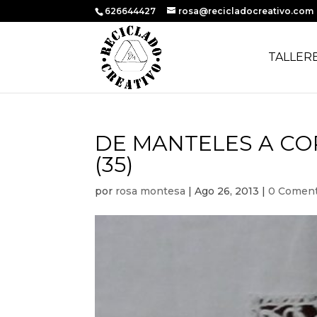
626644427
rosa@recicladocreativo.com
TALLER
DE MANTELES A CO
(35)
por
rosa montesa
|
Ago 26, 2013
|
0 Coment