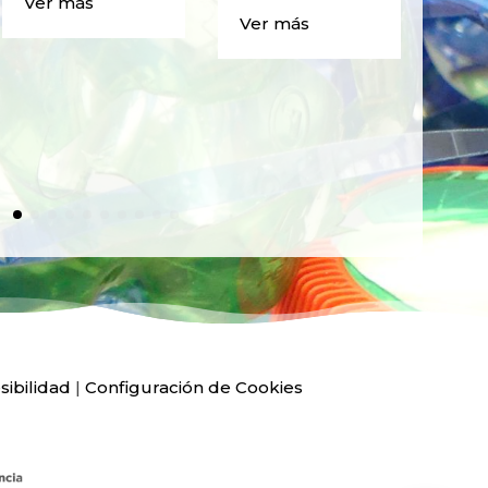
Ver más
BO
Ver más
PLÁ
Ver
sibilidad
|
Configuración de Cookies