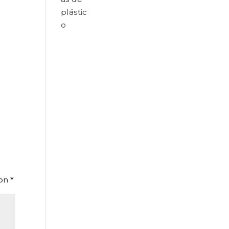
plástic
o
con
*