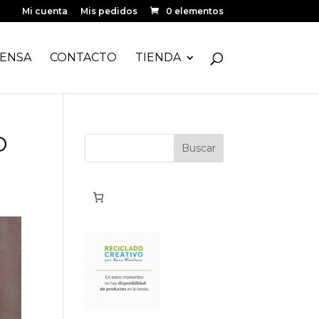
Mi cuenta
Mis pedidos
0 elementos
ENSA
CONTACTO
TIENDA
O