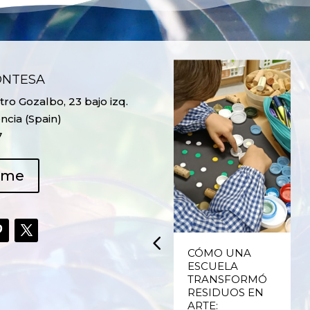
ONTESA
ro Gozalbo, 23 bajo izq.
ncia (Spain)
7
ame
UPCYCLING,
CÓMO UNA
RECICLADO
ESCUELA
CREATIVO DE
TRANSFORMÓ
PLÁSTICO DE
RESIDUOS EN
ENVASES Y LAS
ARTE: