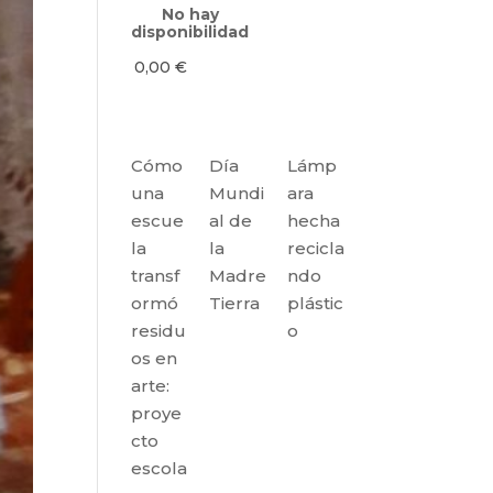
No hay
disponibilidad
0,00
€
Cómo
Día
Lámp
una
Mundi
ara
escue
al de
hecha
la
la
recicla
transf
Madre
ndo
ormó
Tierra
plástic
residu
o
os en
arte:
proye
cto
escola