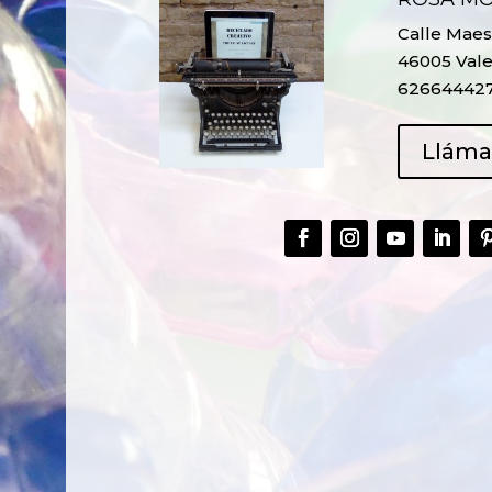
Calle Maest
46005 Vale
62664442
Llám
CREAR,
TALLER
RECICLAR Y
CREATIVO DE
COMPARTIR
RECICLADO EN
CREATIVIDAD
LA PLANTA DE
PEDIATRÍA DEL
HOSPITAL LA F
Ver más
Ver más