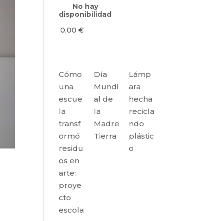
No hay
disponibilidad
0,00
€
Cómo
Día
Lámp
una
Mundi
ara
escue
al de
hecha
la
la
recicla
transf
Madre
ndo
ormó
Tierra
plástic
residu
o
os en
arte:
proye
cto
escola