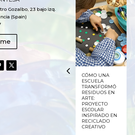
ro Gozalbo, 23 bajo izq.
ncia (Spain)
7
ame
UPCYCLING,
CÓMO UNA
RECICLADO
ESCUELA
CREATIVO DE
TRANSFORMÓ
PLÁSTICO DE
RESIDUOS EN
ENVASES Y LAS
ARTE:
E
FALLAS DE
PROYECTO
VALENCIA
ESCOLAR
INSPIRADO EN
RECICLADO
Ver más
CREATIVO