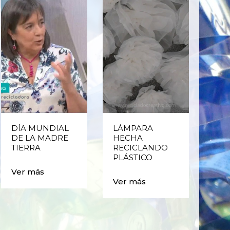
DÍA MUNDIAL
LÁMPARA
CE
DE LA MADRE
HECHA
CIC
TIERRA
RECICLANDO
EST
PLÁSTICO
MA
CAJ
Ver más
BO
Ver más
PLÁ
Ver