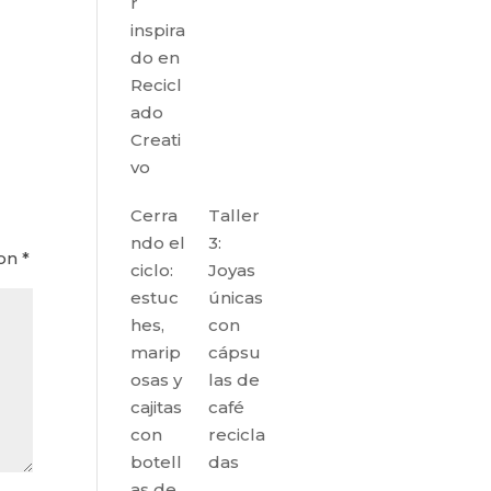
r
inspira
do en
Recicl
ado
Creati
vo
Cerra
Taller
ndo el
3:
con
*
ciclo:
Joyas
estuc
únicas
hes,
con
marip
cápsu
osas y
las de
cajitas
café
con
recicla
botell
das
as de