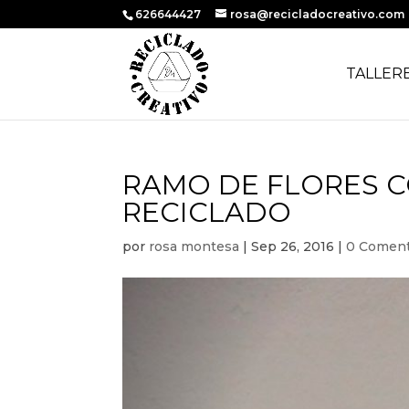
626644427
rosa@recicladocreativo.com
TALLER
RAMO DE FLORES C
RECICLADO
por
rosa montesa
|
Sep 26, 2016
|
0 Coment