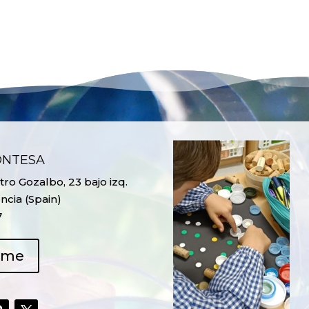
ONTESA
ro Gozalbo, 23 bajo izq.
ncia (Spain)
7
ame