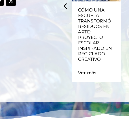
UPCYCLING,
CÓMO UNA
RECICLADO
ESCUELA
CREATIVO DE
TRANSFORMÓ
PLÁSTICO DE
RESIDUOS EN
ENVASES Y LAS
ARTE:
E
FALLAS DE
PROYECTO
VALENCIA
ESCOLAR
INSPIRADO EN
RECICLADO
Ver más
CREATIVO
Ver más