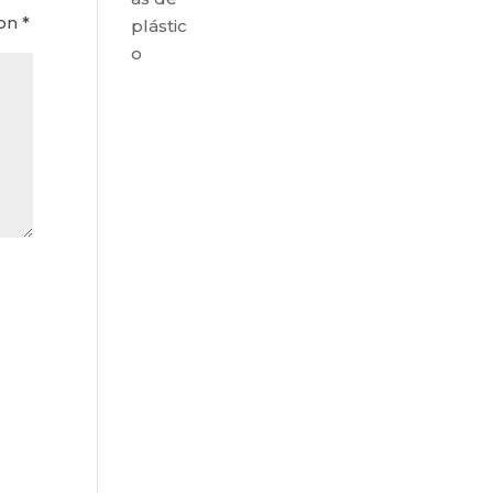
con
*
plástic
o