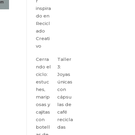
r
inspira
do en
Recicl
ado
Creati
vo
Cerra
Taller
ndo el
3:
ciclo:
Joyas
estuc
únicas
hes,
con
marip
cápsu
osas y
las de
cajitas
café
con
recicla
botell
das
as de