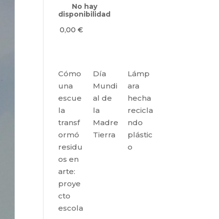
No hay
disponibilidad
0,00
€
Cómo
Día
Lámp
una
Mundi
ara
escue
al de
hecha
la
la
recicla
transf
Madre
ndo
ormó
Tierra
plástic
residu
o
os en
arte:
proye
cto
escola