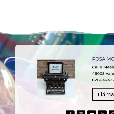
ROSA M
Calle Maest
46005 Vale
62664442
Llám