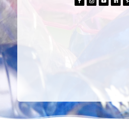
CREAR,
TALLER
RECICLAR Y
CREATIVO DE
COMPARTIR
RECICLADO EN
CREATIVIDAD
LA PLANTA DE
PEDIATRÍA DEL
HOSPITAL LA F
Ver más
Ver más