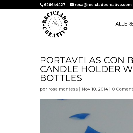
626644427
rosa@recicladocreativo.com
TALLER
PORTAVELAS CON B
CANDLE HOLDER WI
BOTTLES
por
rosa montesa
|
Nov 18, 2014
|
0 Coment