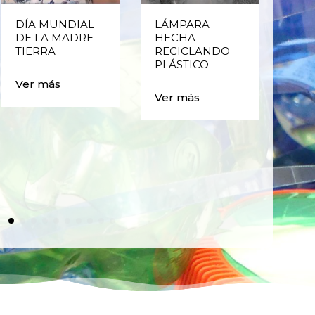
DÍA MUNDIAL
LÁMPARA
CE
DE LA MADRE
HECHA
CIC
TIERRA
RECICLANDO
EST
PLÁSTICO
MA
CAJ
Ver más
BO
Ver más
PLÁ
Ver