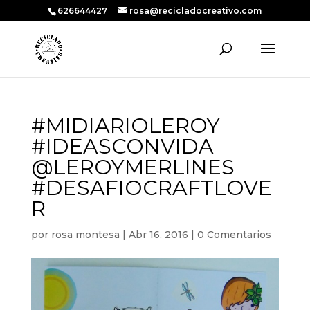
626644427
rosa@recicladocreativo.com
#MIDIARIOLEROY
#IDEASCONVIDA
@LEROYMERLINES
#DESAFIOCRAFTLOVE
R
por
rosa montesa
|
Abr 16, 2016
|
0 Comentarios