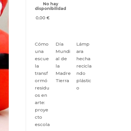
No hay
disponibilidad
0,00
€
Cómo
Día
Lámp
una
Mundi
ara
escue
al de
hecha
la
la
recicla
transf
Madre
ndo
ormó
Tierra
plástic
residu
o
os en
arte:
proye
cto
escola