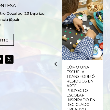
ONTESA
ro Gozalbo, 23 bajo izq.
ncia (Spain)
7
ame
UPCYCLING,
CÓMO UNA
RECICLADO
ESCUELA
CREATIVO DE
TRANSFORMÓ
PLÁSTICO DE
RESIDUOS EN
ENVASES Y LAS
ARTE:
E
FALLAS DE
PROYECTO
VALENCIA
ESCOLAR
INSPIRADO EN
RECICLADO
Ver más
CREATIVO