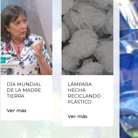
DÍA MUNDIAL
LÁMPARA
CE
DE LA MADRE
HECHA
CIC
TIERRA
RECICLANDO
EST
PLÁSTICO
MA
CAJ
Ver más
BO
Ver más
PLÁ
Ver