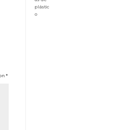
plástic
o
con
*