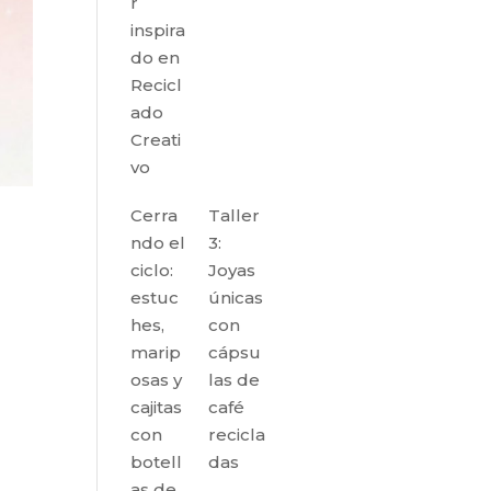
r
inspira
do en
Recicl
ado
Creati
vo
Cerra
Taller
ndo el
3:
ciclo:
Joyas
estuc
únicas
hes,
con
marip
cápsu
osas y
las de
cajitas
café
con
recicla
botell
das
as de