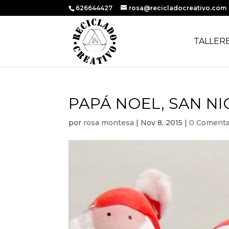
626644427
rosa@recicladocreativo.com
TALLER
PAPÁ NOEL, SAN N
por
rosa montesa
|
Nov 8, 2015
|
0 Comenta