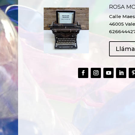
ROSA M
Calle Maest
46005 Vale
62664442
Llám
CREAR,
TALLER
RECICLAR Y
CREATIVO DE
COMPARTIR
RECICLADO EN
CREATIVIDAD
LA PLANTA DE
PEDIATRÍA DEL
HOSPITAL LA F
Ver más
Ver más