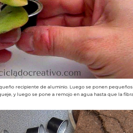
equeño recipiente de aluminio. Luego se ponen pequeños
queje, y luego se pone a remojo en agua hasta que la fibr