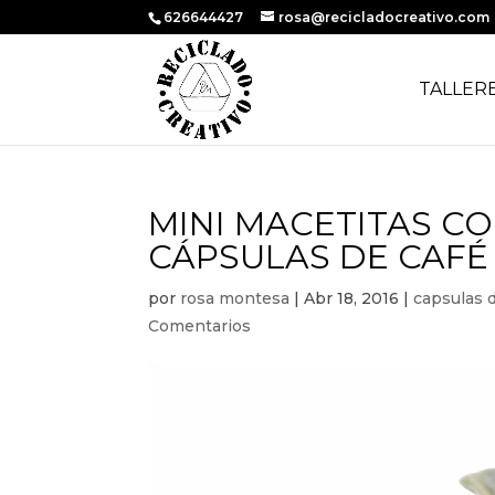
626644427
rosa@recicladocreativo.com
TALLER
MINI MACETITAS C
CÁPSULAS DE CAFÉ
por
rosa montesa
|
Abr 18, 2016
|
capsulas 
Comentarios