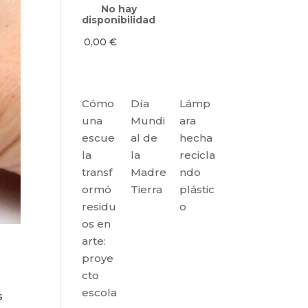
No hay
disponibilidad
0,00
€
Cómo
Día
Lámp
una
Mundi
ara
escue
al de
hecha
la
la
recicla
transf
Madre
ndo
ormó
Tierra
plástic
residu
o
os en
arte:
proye
cto
escola
s