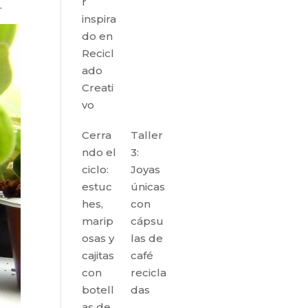
r
.
inspira
do en
Recicl
ado
Creati
vo
Cerra
Taller
ndo el
3:
ciclo:
Joyas
estuc
únicas
hes,
con
marip
cápsu
osas y
las de
cajitas
café
con
recicla
botell
das
as de