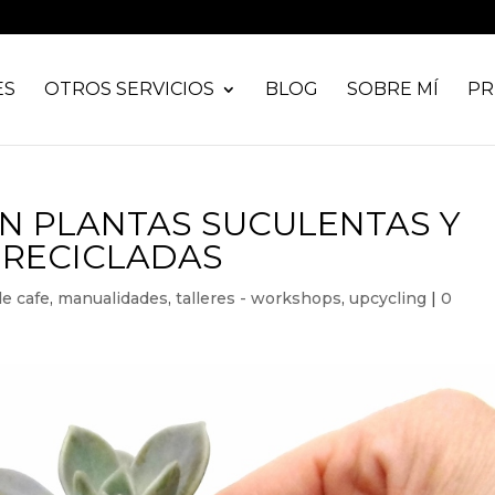
ES
OTROS SERVICIOS
BLOG
SOBRE MÍ
PR
ON PLANTAS SUCULENTAS Y
 RECICLADAS
de cafe
,
manualidades
,
talleres - workshops
,
upcycling
|
0