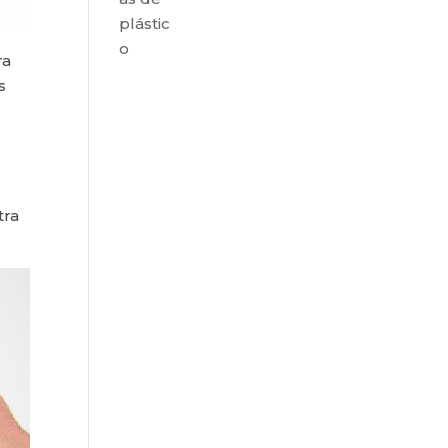
plástic
o
ra
s
tra