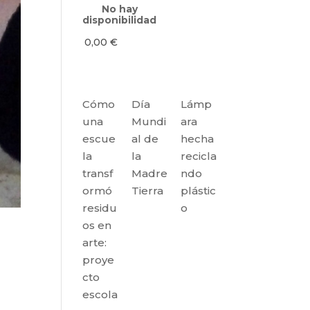
No hay
disponibilidad
0,00
€
Cómo
Día
Lámp
una
Mundi
ara
escue
al de
hecha
la
la
recicla
transf
Madre
ndo
ormó
Tierra
plástic
residu
o
os en
arte:
proye
cto
escola