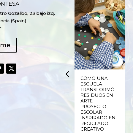
ONTESA
ro Gozalbo, 23 bajo izq.
ncia (Spain)
7
ame
UPCYCLING,
CÓMO UNA
RECICLADO
ESCUELA
CREATIVO DE
TRANSFORMÓ
PLÁSTICO DE
RESIDUOS EN
ENVASES Y LAS
ARTE:
E
FALLAS DE
PROYECTO
VALENCIA
ESCOLAR
INSPIRADO EN
RECICLADO
Ver más
CREATIVO