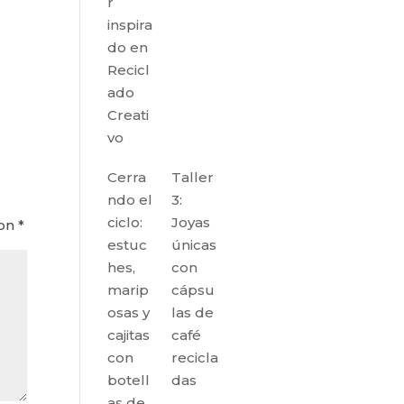
r
inspira
do en
Recicl
ado
Creati
vo
Cerra
Taller
ndo el
3:
ciclo:
Joyas
con
*
estuc
únicas
hes,
con
marip
cápsu
osas y
las de
cajitas
café
con
recicla
botell
das
as de