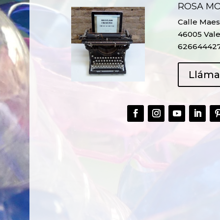
ROSA M
Calle Maest
46005 Vale
62664442
Llám
CREAR,
TALLER
RECICLAR Y
CREATIVO DE
COMPARTIR
RECICLADO EN
CREATIVIDAD
LA PLANTA DE
PEDIATRÍA DEL
HOSPITAL LA F
Ver más
Ver más