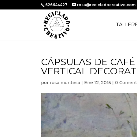
626644427
rosa@recicladocreativo.com
TALLER
CÁPSULAS DE CAFÉ 
VERTICAL DECORAT
por
rosa montesa
|
Ene 12, 2015
|
0 Coment