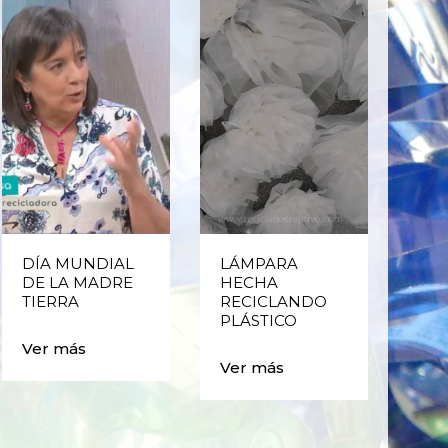
DÍA MUNDIAL
LÁMPARA
CE
DE LA MADRE
HECHA
CIC
TIERRA
RECICLANDO
EST
PLÁSTICO
MA
CAJ
Ver más
BO
Ver más
PLÁ
Ver