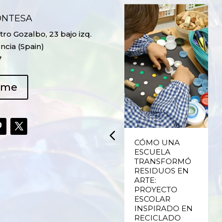
ONTESA
ro Gozalbo, 23 bajo izq.
ncia (Spain)
7
ame
UPCYCLING,
CÓMO UNA
RECICLADO
ESCUELA
CREATIVO DE
TRANSFORMÓ
PLÁSTICO DE
RESIDUOS EN
ENVASES Y LAS
ARTE:
E
FALLAS DE
PROYECTO
VALENCIA
ESCOLAR
INSPIRADO EN
RECICLADO