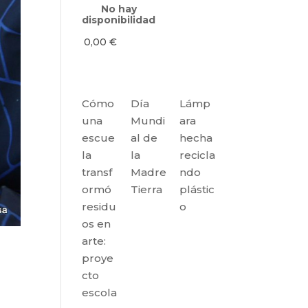
No hay
disponibilidad
0,00
€
Cómo
Día
Lámp
una
Mundi
ara
escue
al de
hecha
la
la
recicla
transf
Madre
ndo
ormó
Tierra
plástic
residu
o
os en
arte:
proye
cto
escola