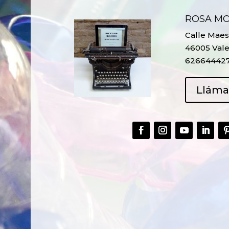
ROSA M
Calle Maest
46005 Vale
62664442
Llám
CREAR,
TALLER
RECICLAR Y
CREATIVO DE
COMPARTIR
RECICLADO EN
CREATIVIDAD
LA PLANTA DE
PEDIATRÍA DEL
HOSPITAL LA F
Ver más
Ver más