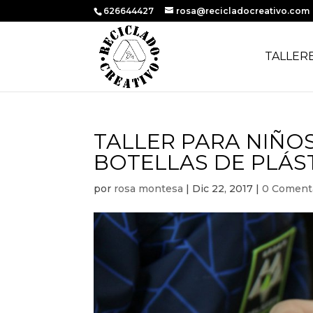
626644427
rosa@recicladocreativo.com
TALLER
TALLER PARA NIÑO
BOTELLAS DE PLÁS
por
rosa montesa
|
Dic 22, 2017
|
0 Coment