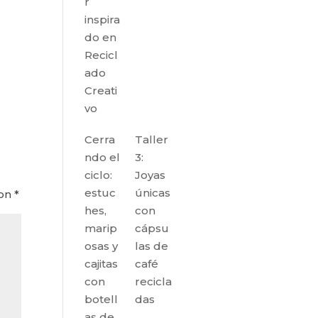
r
inspira
do en
Recicl
ado
Creati
vo
Cerra
Taller
ndo el
3:
ciclo:
Joyas
estuc
únicas
con
*
hes,
con
marip
cápsu
osas y
las de
cajitas
café
con
recicla
botell
das
as de