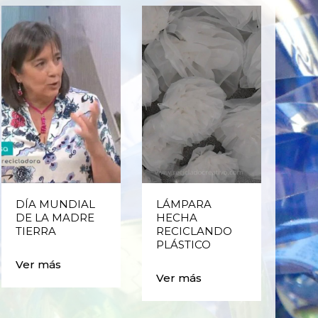
DÍA MUNDIAL
LÁMPARA
CE
DE LA MADRE
HECHA
CIC
TIERRA
RECICLANDO
EST
PLÁSTICO
MA
CAJ
Ver más
BO
Ver más
PLÁ