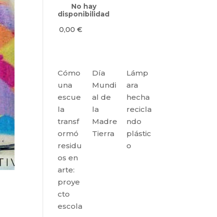
No hay
disponibilidad
0,00
€
Cómo
Día
Lámp
una
Mundi
ara
escue
al de
hecha
la
la
recicla
transf
Madre
ndo
ormó
Tierra
plástic
residu
o
os en
arte:
proye
cto
escola