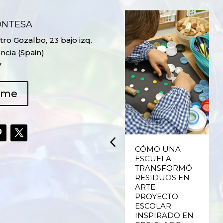
ONTESA
ro Gozalbo, 23 bajo izq.
ncia (Spain)
7
ame
UPCYCLING,
CÓMO UNA
RECICLADO
ESCUELA
CREATIVO DE
TRANSFORMÓ
PLÁSTICO DE
RESIDUOS EN
ENVASES Y LAS
ARTE:
E
FALLAS DE
PROYECTO
VALENCIA
ESCOLAR
INSPIRADO EN