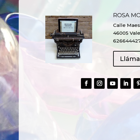
ROSA M
Calle Maest
46005 Vale
62664442
Llám
CREAR,
TALLER
RECICLAR Y
CREATIVO DE
COMPARTIR
RECICLADO EN
CREATIVIDAD
LA PLANTA DE
PEDIATRÍA DEL
HOSPITAL LA F
Ver más
Ver más