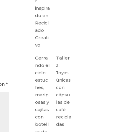
r
inspira
do en
Recicl
ado
Creati
vo
Cerra
Taller
ndo el
3:
ciclo:
Joyas
estuc
únicas
con
*
hes,
con
marip
cápsu
osas y
las de
cajitas
café
con
recicla
botell
das
as de