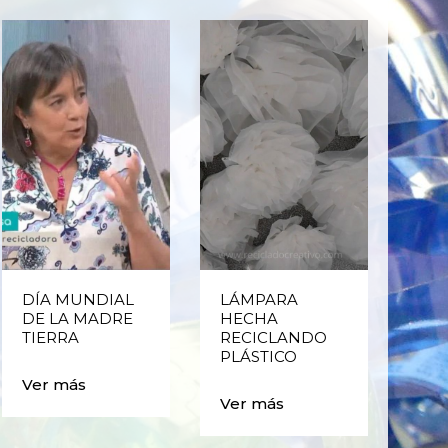
DÍA MUNDIAL
LÁMPARA
CE
DE LA MADRE
HECHA
CIC
TIERRA
RECICLANDO
EST
PLÁSTICO
MA
CAJ
Ver más
BO
Ver más
PLÁ