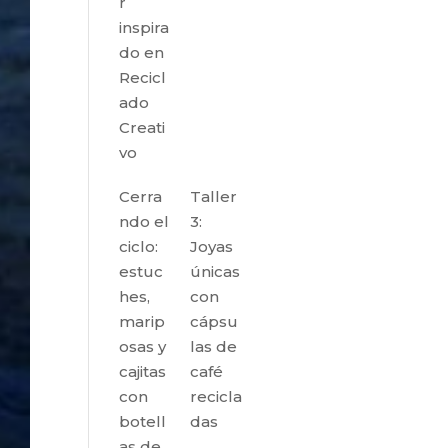
r
inspira
do en
Recicl
ado
Creati
vo
Cerra
Taller
ndo el
3:
ciclo:
Joyas
estuc
únicas
hes,
con
marip
cápsu
osas y
las de
cajitas
café
con
recicla
botell
das
as de