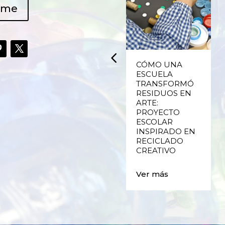
ame
UPCYCLING,
CÓMO UNA
RECICLADO
ESCUELA
CREATIVO DE
TRANSFORMÓ
PLÁSTICO DE
RESIDUOS EN
ENVASES Y LAS
ARTE:
E
FALLAS DE
PROYECTO
VALENCIA
ESCOLAR
INSPIRADO EN
RECICLADO
Ver más
CREATIVO
Ver más