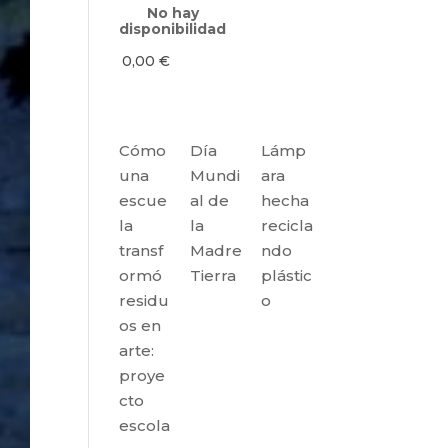
No hay
disponibilidad
0,00
€
Cómo
Día
Lámp
una
Mundi
ara
escue
al de
hecha
la
la
recicla
transf
Madre
ndo
ormó
Tierra
plástic
residu
o
os en
arte:
proye
cto
escola