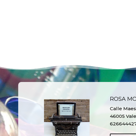
ROSA M
Calle Maest
46005 Vale
62664442