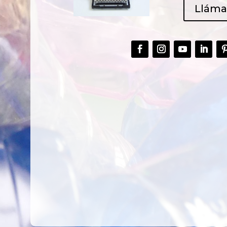
Llám
CREAR,
TALLER
RECICLAR Y
CREATIVO DE
COMPARTIR
RECICLADO EN
CREATIVIDAD
LA PLANTA DE
PEDIATRÍA DEL
HOSPITAL LA F
Ver más
Ver más