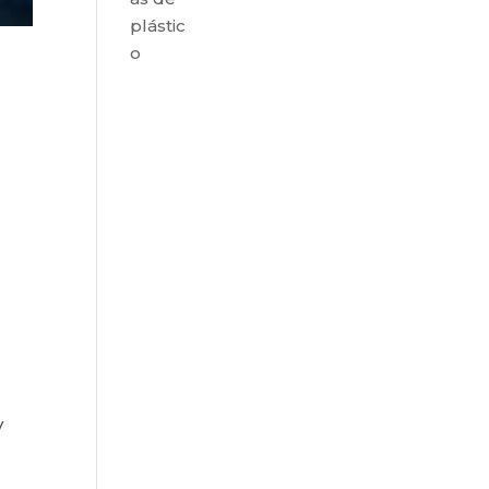
plástic
o
y