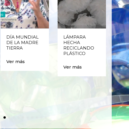
DÍA MUNDIAL
LÁMPARA
CE
DE LA MADRE
HECHA
CIC
TIERRA
RECICLANDO
EST
PLÁSTICO
MA
CAJ
Ver más
BO
Ver más
PLÁ
Ver