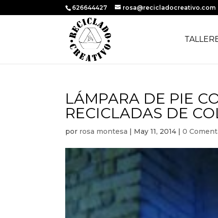
626644427
rosa@recicladocreativo.com
TALLER
LÁMPARA DE PIE C
RECICLADAS DE COL
por
rosa montesa
|
May 11, 2014
|
0 Coment