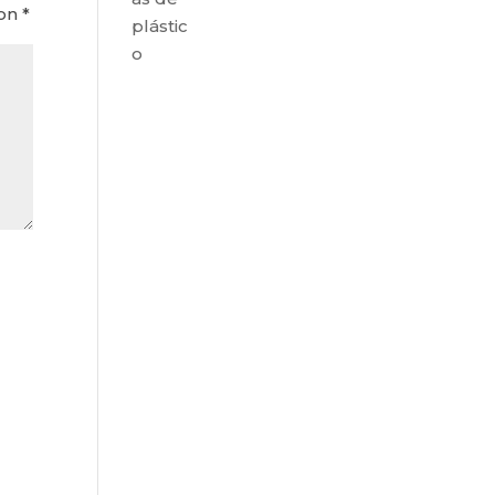
con
*
plástic
o