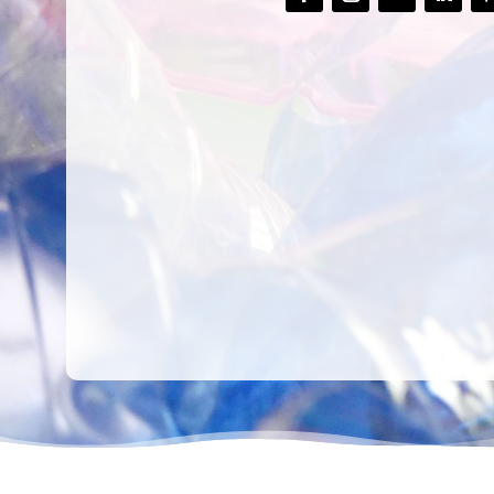
CREAR,
TALLER
RECICLAR Y
CREATIVO DE
COMPARTIR
RECICLADO EN
CREATIVIDAD
LA PLANTA DE
PEDIATRÍA DEL
HOSPITAL LA F
Ver más
Ver más