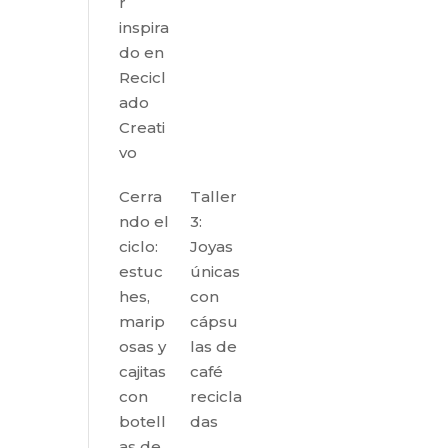
r
inspira
do en
Recicl
ado
Creati
vo
Cerra
Taller
ndo el
3:
ciclo:
Joyas
estuc
únicas
hes,
con
marip
cápsu
osas y
las de
cajitas
café
con
recicla
botell
das
as de