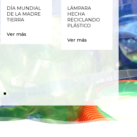
DÍA MUNDIAL
LÁMPARA
CE
DE LA MADRE
HECHA
CIC
TIERRA
RECICLANDO
EST
PLÁSTICO
MA
CAJ
Ver más
BO
Ver más
PLÁ
Ver