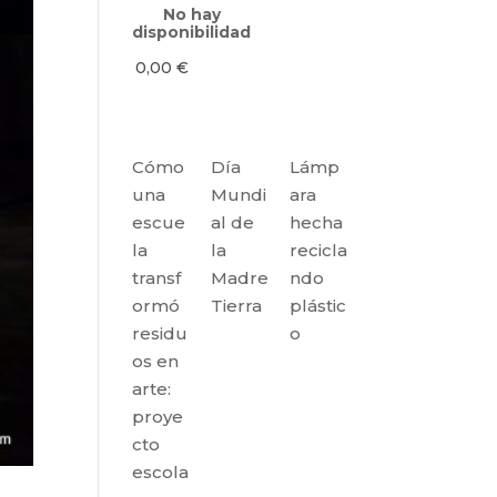
No hay
disponibilidad
0,00
€
Cómo
Día
Lámp
una
Mundi
ara
escue
al de
hecha
la
la
recicla
transf
Madre
ndo
ormó
Tierra
plástic
residu
o
os en
arte:
proye
cto
escola