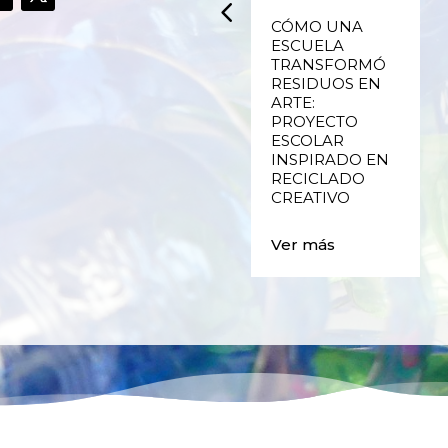
UPCYCLING,
CÓMO UNA
RECICLADO
ESCUELA
CREATIVO DE
TRANSFORMÓ
PLÁSTICO DE
RESIDUOS EN
ENVASES Y LAS
ARTE:
E
FALLAS DE
PROYECTO
VALENCIA
ESCOLAR
INSPIRADO EN
RECICLADO
Ver más
CREATIVO
Ver más