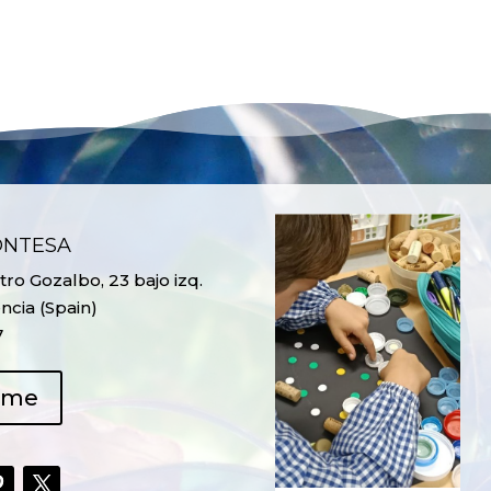
ONTESA
ro Gozalbo, 23 bajo izq.
ncia (Spain)
7
ame