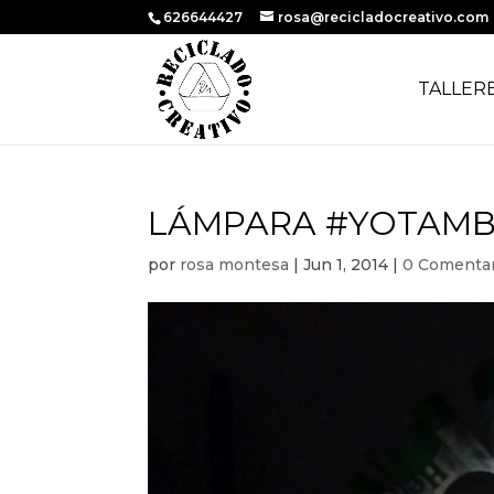
626644427
rosa@recicladocreativo.com
TALLER
LÁMPARA #YOTAMB
por
rosa montesa
|
Jun 1, 2014
|
0 Comentar