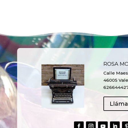
ROSA M
Calle Maest
46005 Vale
62664442
Llám