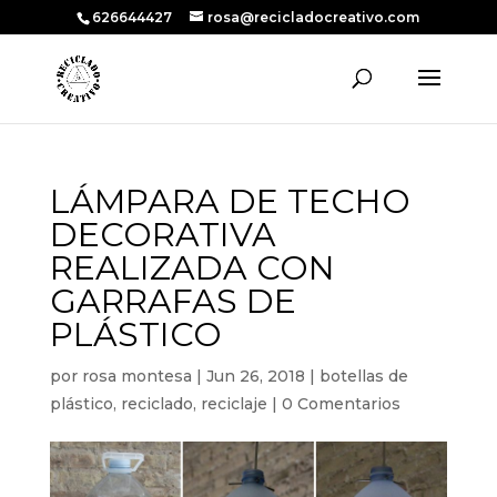
626644427
rosa@recicladocreativo.com
LÁMPARA DE TECHO
DECORATIVA
REALIZADA CON
GARRAFAS DE
PLÁSTICO
por
rosa montesa
|
Jun 26, 2018
|
botellas de
plástico
,
reciclado
,
reciclaje
|
0 Comentarios