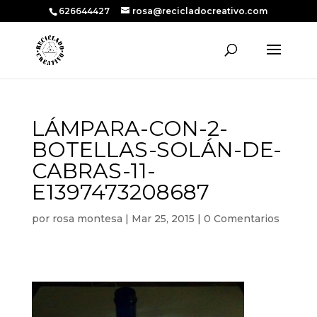
626644427
rosa@recicladocreativo.com
LÁMPARA-CON-2-
BOTELLAS-SOLÁN-DE-
CABRAS-11-
E1397473208687
por
rosa montesa
|
Mar 25, 2015
|
0 Comentarios