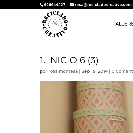
626644427
rosa@recicladocreativo.com
TALLER
1. INICIO 6 (3)
por
rosa montesa
|
Sep 19, 2014
|
0 Coment