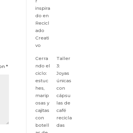
r
inspira
do en
Recicl
ado
Creati
vo
Cerra
Taller
ndo el
3:
con
*
ciclo:
Joyas
estuc
únicas
hes,
con
marip
cápsu
osas y
las de
cajitas
café
con
recicla
botell
das
as de