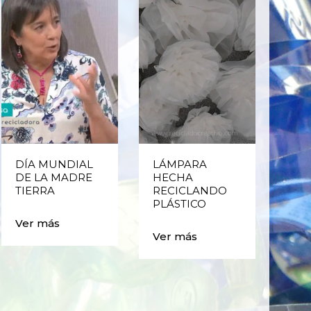
DÍA MUNDIAL
LÁMPARA
CE
DE LA MADRE
HECHA
CIC
TIERRA
RECICLANDO
EST
PLÁSTICO
MA
CAJ
Ver más
BO
Ver más
PLÁ
Ver