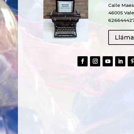
Calle Maest
46005 Vale
62664442
Llám
CREAR,
TALLER
RECICLAR Y
CREATIVO DE
COMPARTIR
RECICLADO EN
CREATIVIDAD
LA PLANTA DE
PEDIATRÍA DEL
HOSPITAL LA F
Ver más
Ver más