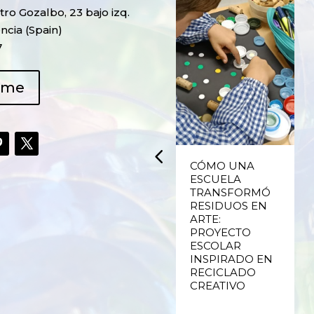
ro Gozalbo, 23 bajo izq.
ncia (Spain)
7
ame
UPCYCLING,
CÓMO UNA
RECICLADO
ESCUELA
CREATIVO DE
TRANSFORMÓ
PLÁSTICO DE
RESIDUOS EN
ENVASES Y LAS
ARTE:
E
FALLAS DE
PROYECTO
VALENCIA
ESCOLAR
INSPIRADO EN
RECICLADO
Ver más
CREATIVO