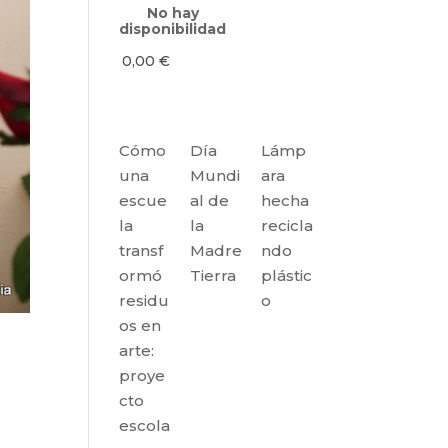
No hay
disponibilidad
0,00
€
Cómo
Día
Lámp
una
Mundi
ara
escue
al de
hecha
la
la
recicla
transf
Madre
ndo
ormó
Tierra
plástic
residu
o
os en
arte:
proye
cto
escola