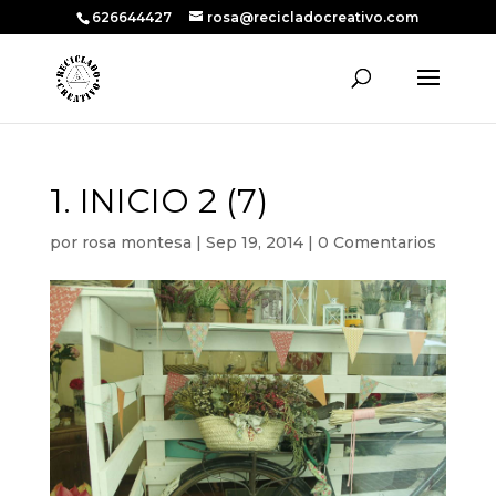
626644427
rosa@recicladocreativo.com
1. INICIO 2 (7)
por
rosa montesa
|
Sep 19, 2014
|
0 Comentarios