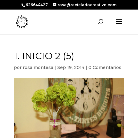
626644427
rosa@recicladocreativo.com
1. INICIO 2 (5)
por
rosa montesa
|
Sep 19, 2014
|
0 Comentarios