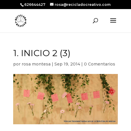
626644427
rosa@recicladocreativo.com
1. INICIO 2 (3)
por
rosa montesa
|
Sep 19, 2014
|
0 Comentarios