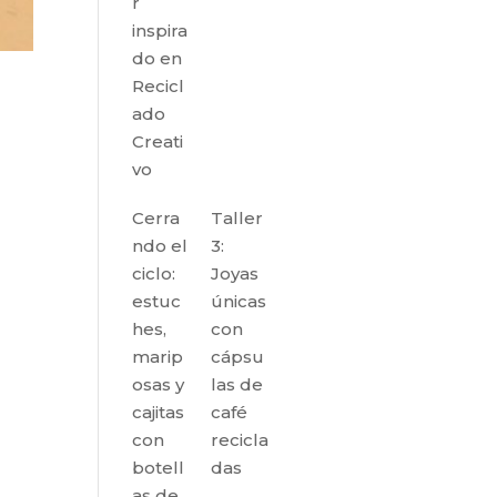
r
inspira
do en
Recicl
ado
Creati
vo
Cerra
Taller
ndo el
3:
ciclo:
Joyas
estuc
únicas
hes,
con
marip
cápsu
osas y
las de
cajitas
café
con
recicla
botell
das
as de