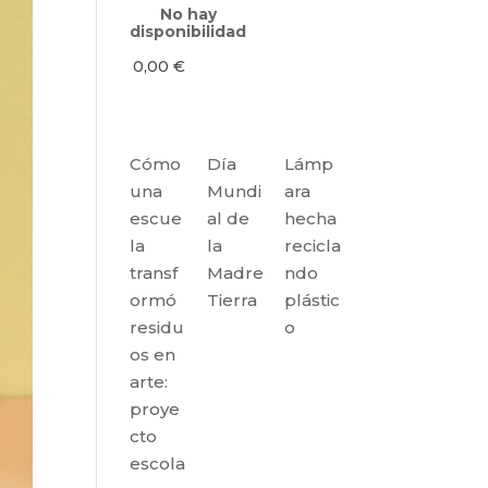
No hay
disponibilidad
0,00
€
Cómo
Día
Lámp
una
Mundi
ara
escue
al de
hecha
la
la
recicla
transf
Madre
ndo
ormó
Tierra
plástic
residu
o
os en
arte:
proye
cto
escola