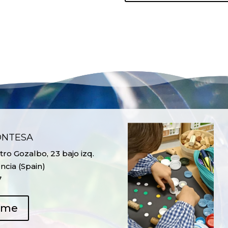
ONTESA
ro Gozalbo, 23 bajo izq.
ncia (Spain)
7
ame