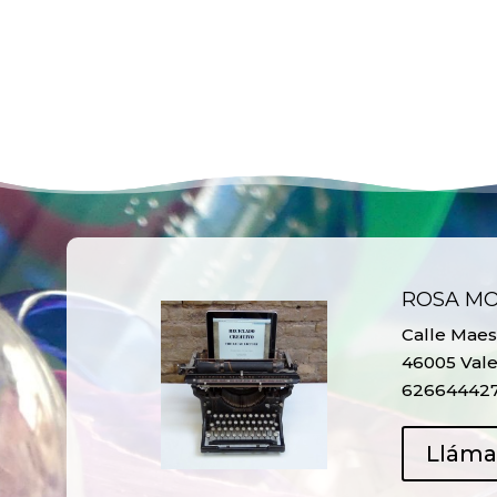
ROSA M
Calle Maest
46005 Vale
62664442
Llám