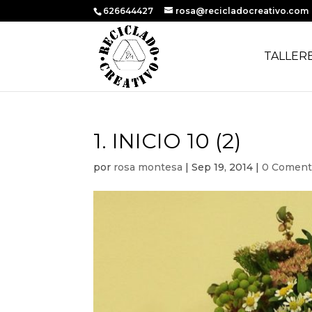
626644427
rosa@recicladocreativo.com
TALLER
1. INICIO 10 (2)
por
rosa montesa
|
Sep 19, 2014
|
0 Coment