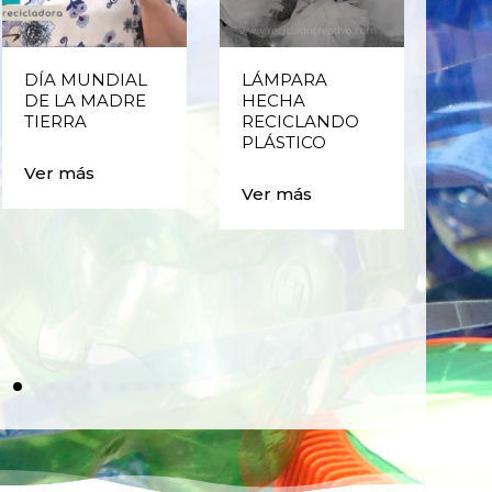
DÍA MUNDIAL
LÁMPARA
CE
DE LA MADRE
HECHA
CIC
TIERRA
RECICLANDO
EST
PLÁSTICO
MA
CAJ
Ver más
BO
Ver más
PLÁ
Ver