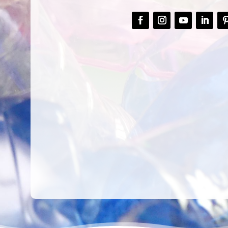
CREAR,
TALLER
RECICLAR Y
CREATIVO DE
COMPARTIR
RECICLADO EN
CREATIVIDAD
LA PLANTA DE
PEDIATRÍA DEL
HOSPITAL LA F
Ver más
Ver más