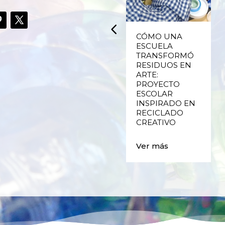
UPCYCLING,
CÓMO UNA
RECICLADO
ESCUELA
CREATIVO DE
TRANSFORMÓ
PLÁSTICO DE
RESIDUOS EN
ENVASES Y LAS
ARTE:
E
FALLAS DE
PROYECTO
VALENCIA
ESCOLAR
INSPIRADO EN
RECICLADO
Ver más
CREATIVO
Ver más