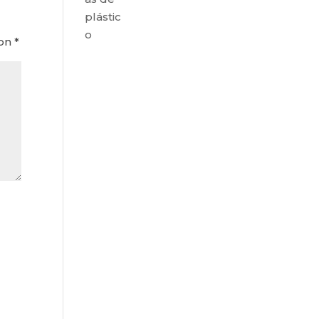
plástic
o
con
*