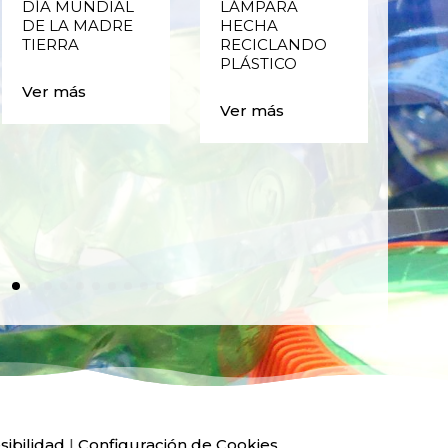
DÍA MUNDIAL
LÁMPARA
CE
DE LA MADRE
HECHA
CIC
TIERRA
RECICLANDO
EST
PLÁSTICO
MA
CAJ
Ver más
BO
Ver más
PLÁ
Ver
sibilidad
|
Configuración de Cookies