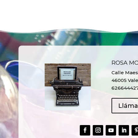
ROSA M
Calle Maest
46005 Vale
62664442
Llám