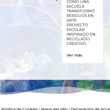
UPCYCLING,
CÓMO UNA
RECICLADO
ESCUELA
CREATIVO DE
TRANSFORMÓ
PLÁSTICO DE
RESIDUOS EN
ENVASES Y LAS
ARTE:
E
FALLAS DE
PROYECTO
VALENCIA
ESCOLAR
INSPIRADO EN
RECICLADO
Ver más
CREATIVO
Ver más
|
Política de Cookies
|
Mapa del sitio
|
Declaración de Acce