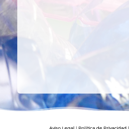
CREAR,
TALLER
RECICLAR Y
CREATIVO DE
COMPARTIR
RECICLADO EN
CREATIVIDAD
LA PLANTA DE
PEDIATRÍA DEL
HOSPITAL LA F
Ver más
Ver más
Aviso Legal
|
Política de Privacidad