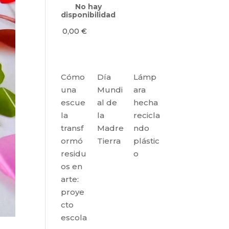
No hay
disponibilidad
0,00
€
Cómo
Día
Lámp
una
Mundi
ara
escue
al de
hecha
la
la
recicla
transf
Madre
ndo
ormó
Tierra
plástic
residu
o
os en
arte:
proye
cto
escola