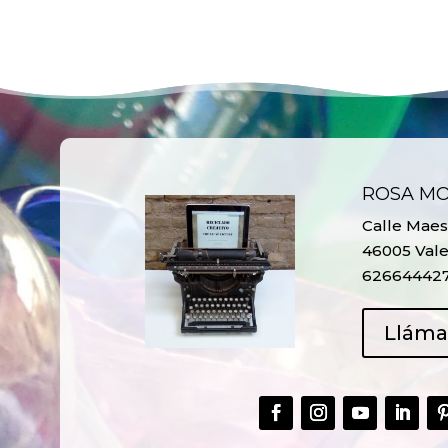
ROSA M
Calle Maest
46005 Vale
62664442
Llám
CREAR,
TALLER