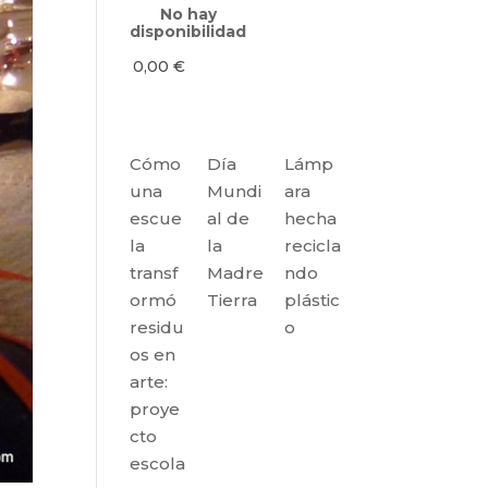
No hay
disponibilidad
0,00
€
Cómo
Día
Lámp
una
Mundi
ara
escue
al de
hecha
la
la
recicla
transf
Madre
ndo
ormó
Tierra
plástic
residu
o
os en
arte:
proye
cto
escola