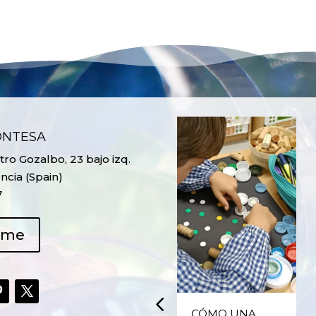
ONTESA
ro Gozalbo, 23 bajo izq.
ncia (Spain)
7
ame
UPCYCLING,
CÓMO UNA