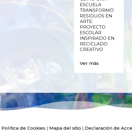
RECICLADO
ESCUELA
CREATIVO DE
TRANSFORMÓ
PLÁSTICO DE
RESIDUOS EN
ENVASES Y LAS
ARTE:
E
FALLAS DE
PROYECTO
VALENCIA
ESCOLAR
INSPIRADO EN
RECICLADO
Ver más
CREATIVO
Ver más
|
Política de Cookies
|
Mapa del sitio
|
Declaración de Acce