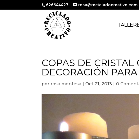
626644427
rosa@recicladocreativo.com
TALLER
COPAS DE CRISTAL
DECORACIÓN PARA
por
rosa montesa
|
Oct 21, 2013
|
0 Coment