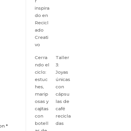
r
inspira
do en
Recicl
ado
Creati
vo
Cerra
Taller
ndo el
3:
ciclo:
Joyas
estuc
únicas
hes,
con
marip
cápsu
osas y
las de
cajitas
café
con
recicla
botell
das
con
*
as de