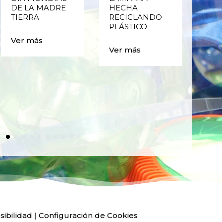
DE LA MADRE
HECHA
CIC
TIERRA
RECICLANDO
EST
PLÁSTICO
MA
CAJ
Ver más
BO
Ver más
PLÁ
Ver
sibilidad
|
Configuración de Cookies