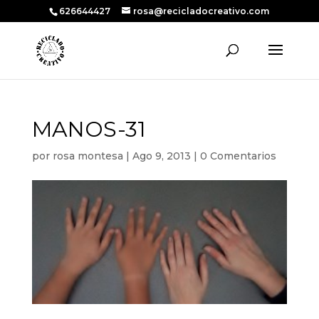
626644427
rosa@recicladocreativo.com
MANOS-31
por
rosa montesa
|
Ago 9, 2013
|
0 Comentarios