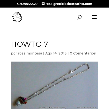
626644427
rosa@recicladocreativo.com
HOWTO 7
por
rosa montesa
|
Ago 14, 2013
|
0 Comentarios