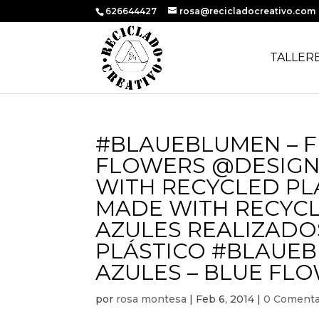
626644427
rosa@recicladocreativo.com
TALLER
#BLAUEBLUMEN – F
FLOWERS @DESIGN1
WITH RECYCLED PLA
MADE WITH RECYCL
AZULES REALIZADO
PLÁSTICO #BLAUEB
AZULES – BLUE FLO
por
rosa montesa
|
Feb 6, 2014
|
0 Comenta