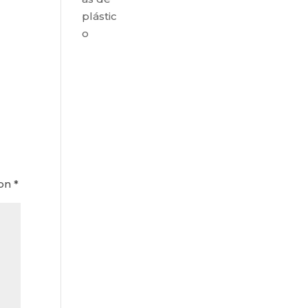
plástic
o
con
*