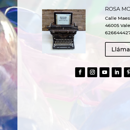
ROSA M
Calle Maest
46005 Vale
62664442
Llám
CREAR,
TALLER
RECICLAR Y
CREATIVO DE
COMPARTIR
RECICLADO EN
CREATIVIDAD
LA PLANTA DE
PEDIATRÍA DEL
HOSPITAL LA F
Ver más
Ver más