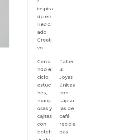
r
inspira
do en
Recicl
ado
Creati
vo
Cerra
Taller
ndo el
3:
ciclo:
Joyas
estuc
únicas
hes,
con
marip
cápsu
osas y
las de
cajitas
café
con
recicla
botell
das
as de