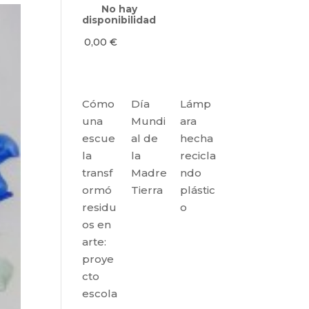
No hay
disponibilidad
0,00
€
Cómo
Día
Lámp
una
Mundi
ara
escue
al de
hecha
la
la
recicla
transf
Madre
ndo
ormó
Tierra
plástic
residu
o
os en
arte:
proye
cto
escola