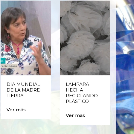
DÍA MUNDIAL
LÁMPARA
CE
DE LA MADRE
HECHA
CIC
TIERRA
RECICLANDO
EST
PLÁSTICO
MA
CAJ
Ver más
BO
Ver más
PLÁ
Ver