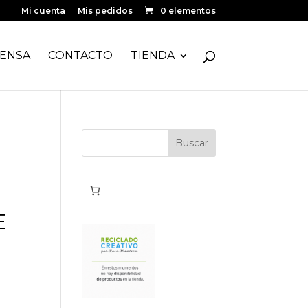
Mi cuenta
Mis pedidos
0 elementos
ENSA
CONTACTO
TIENDA
E