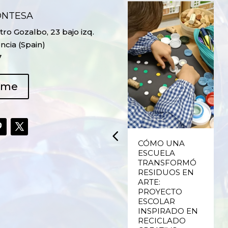
ONTESA
ro Gozalbo, 23 bajo izq.
ncia (Spain)
7
ame
UPCYCLING,
CÓMO UNA
RECICLADO
ESCUELA
CREATIVO DE
TRANSFORMÓ
PLÁSTICO DE
RESIDUOS EN
ENVASES Y LAS
ARTE:
E
FALLAS DE
PROYECTO
VALENCIA
ESCOLAR
INSPIRADO EN
RECICLADO
Ver más