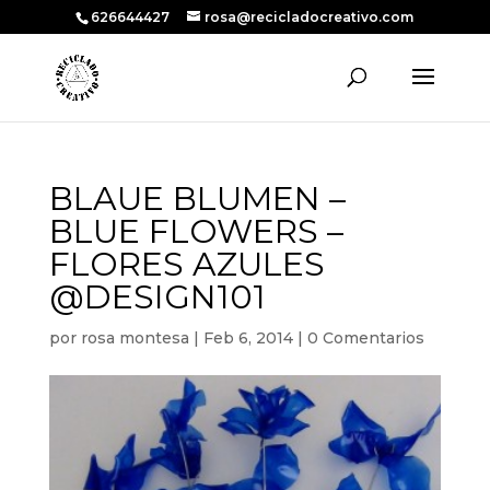
626644427
rosa@recicladocreativo.com
BLAUE BLUMEN –
BLUE FLOWERS –
FLORES AZULES
@DESIGN101
por
rosa montesa
|
Feb 6, 2014
|
0 Comentarios