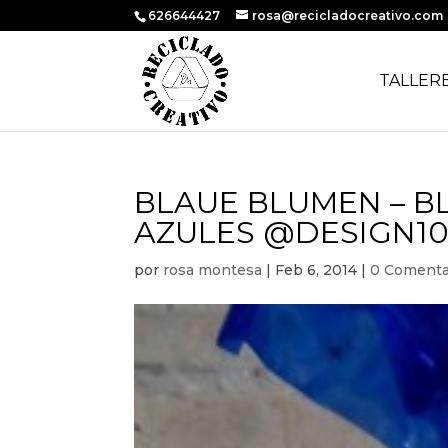
626644427
rosa@recicladocreativo.com
TALLER
BLAUE BLUMEN – B
AZULES @DESIGN10
por
rosa montesa
|
Feb 6, 2014
|
0 Comenta