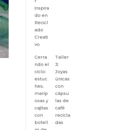
r
inspira
do en
Recicl
ado
Creati
vo
Cerra
Taller
ndo el
3:
ciclo:
Joyas
estuc
únicas
hes,
con
marip
cápsu
osas y
las de
cajitas
café
con
recicla
botell
das
as de