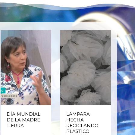
DÍA MUNDIAL
LÁMPARA
CE
DE LA MADRE
HECHA
CIC
TIERRA
RECICLANDO
EST
PLÁSTICO
MA