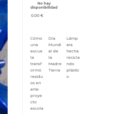
No hay
disponibilidad
0,00
€
Cómo
Día
Lámp
una
Mundi
ara
escue
al de
hecha
la
la
recicla
transf
Madre
ndo
ormó
Tierra
plástic
residu
o
os en
arte:
proye
cto
escola