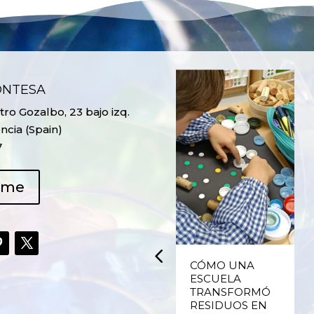
ONTESA
ro Gozalbo, 23 bajo izq.
ncia (Spain)
7
ame
UPCYCLING,
CÓMO UNA
RECICLADO
ESCUELA
CREATIVO DE
TRANSFORMÓ
PLÁSTICO DE
RESIDUOS EN