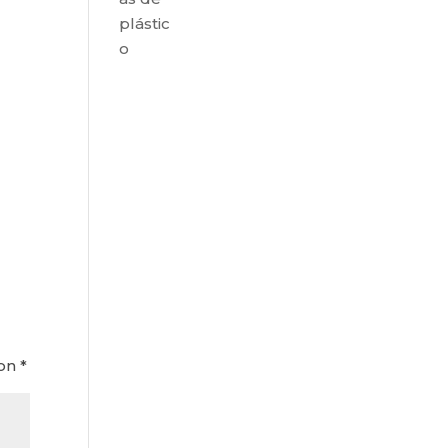
plástic
o
con
*