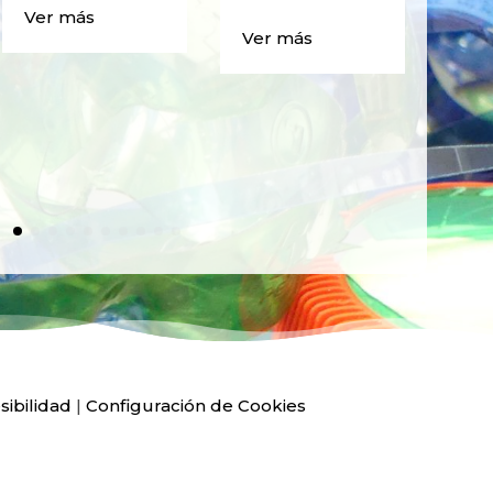
CAJ
Ver más
BO
Ver más
PLÁ
Ver
sibilidad
|
Configuración de Cookies