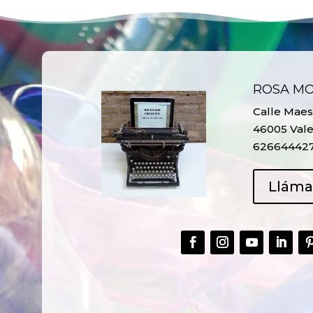
ROSA M
Calle Maest
46005 Vale
62664442
Llám
CREAR,
TALLER
RECICLAR Y
CREATIVO DE
COMPARTIR
RECICLADO EN
CREATIVIDAD
LA PLANTA DE