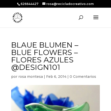
626644427
rosa@recicladocreativo.com
BLAUE BLUMEN –
BLUE FLOWERS –
FLORES AZULES
@DESIGN101
por
rosa montesa
|
Feb 6, 2014
|
0 Comentarios