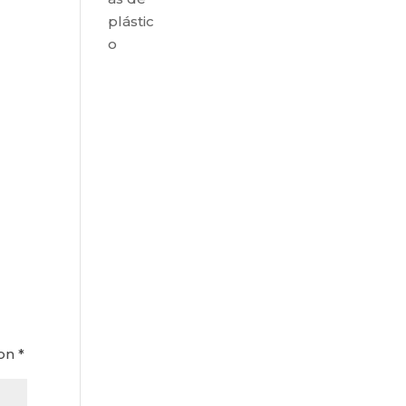
plástic
o
con
*