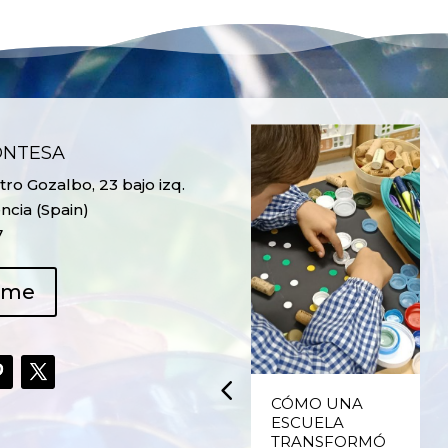
ONTESA
ro Gozalbo, 23 bajo izq.
ncia (Spain)
7
ame
UPCYCLING,
CÓMO UNA
RECICLADO
ESCUELA
CREATIVO DE
TRANSFORMÓ