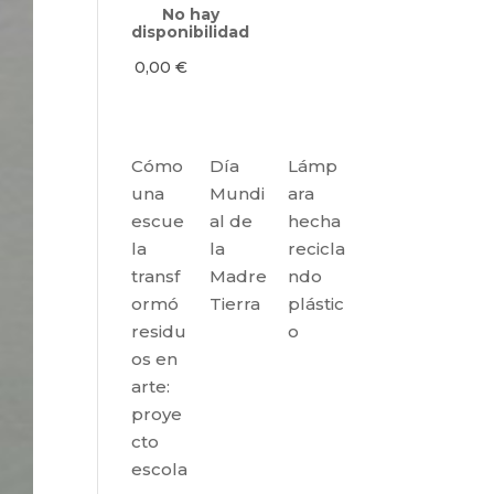
No hay
disponibilidad
0,00
€
Cómo
Día
Lámp
una
Mundi
ara
escue
al de
hecha
la
la
recicla
transf
Madre
ndo
ormó
Tierra
plástic
residu
o
os en
arte:
proye
cto
escola