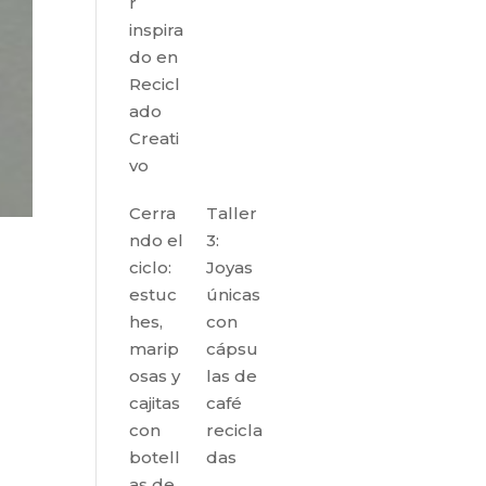
r
inspira
do en
Recicl
ado
Creati
vo
Cerra
Taller
ndo el
3:
ciclo:
Joyas
estuc
únicas
hes,
con
marip
cápsu
osas y
las de
cajitas
café
con
recicla
botell
das
as de