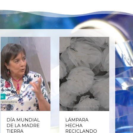
DÍA MUNDIAL
LÁMPARA
CE
DE LA MADRE
HECHA
CIC
TIERRA
RECICLANDO
EST