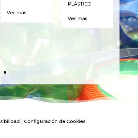
PLÁSTICO
MA
CAJ
Ver más
BO
Ver más
PLÁ
Ver
sibilidad
|
Configuración de Cookies