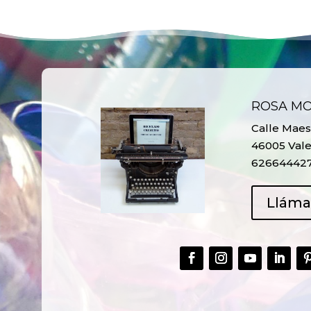
ROSA M
Calle Maest
46005 Vale
62664442
Llám
CREAR,
TALLER
RECICLAR Y
CREATIVO DE
COMPARTIR
RECICLADO EN