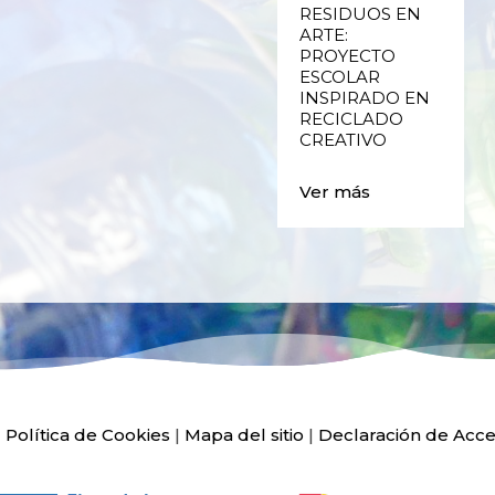
PLÁSTICO DE
RESIDUOS EN
ENVASES Y LAS
ARTE:
E
FALLAS DE
PROYECTO
VALENCIA
ESCOLAR
INSPIRADO EN
RECICLADO
Ver más
CREATIVO
Ver más
|
Política de Cookies
|
Mapa del sitio
|
Declaración de Acce