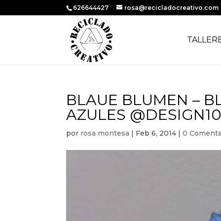
626644427
rosa@recicladocreativo.com
TALLER
BLAUE BLUMEN – B
AZULES @DESIGN10
por
rosa montesa
|
Feb 6, 2014
|
0 Comenta