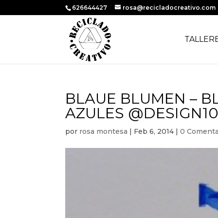
626644427
rosa@recicladocreativo.com
TALLER
BLAUE BLUMEN – B
AZULES @DESIGN10
por
rosa montesa
|
Feb 6, 2014
|
0 Comenta