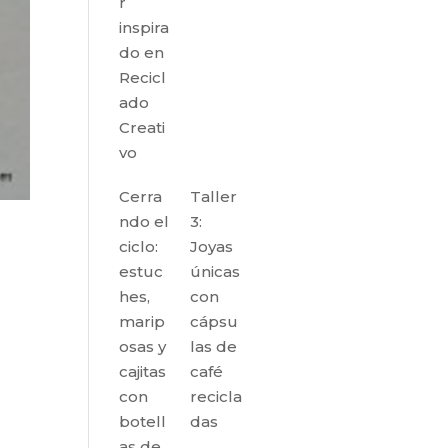
r
inspira
do en
Recicl
ado
Creati
vo
Cerra
Taller
ndo el
3:
ciclo:
Joyas
estuc
únicas
hes,
con
marip
cápsu
osas y
las de
cajitas
café
con
recicla
botell
das
as de