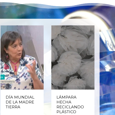
DÍA MUNDIAL
LÁMPARA
CE
DE LA MADRE
HECHA
CIC
TIERRA
RECICLANDO
EST
PLÁSTICO
MA