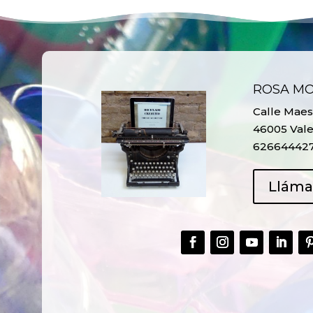
ROSA M
Calle Maest
46005 Vale
62664442
Llám
CREAR,
TALLER
RECICLAR Y
CREATIVO DE
COMPARTIR
RECICLADO EN
CREATIVIDAD
LA PLANTA DE