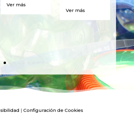
CAJ
Ver más
BO
Ver más
PLÁ
Ver
sibilidad
|
Configuración de Cookies