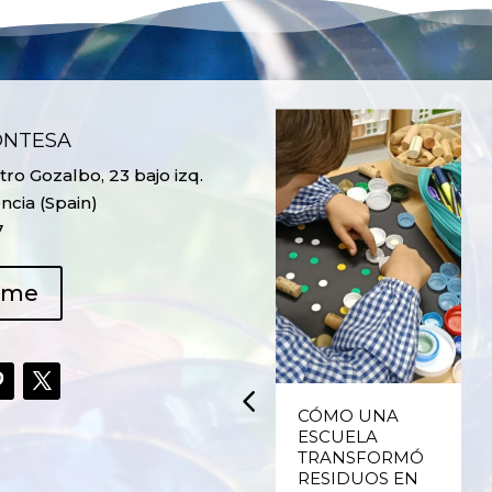
ONTESA
ro Gozalbo, 23 bajo izq.
ncia (Spain)
7
ame
UPCYCLING,
CÓMO UNA
RECICLADO
ESCUELA
CREATIVO DE
TRANSFORMÓ
PLÁSTICO DE
RESIDUOS EN