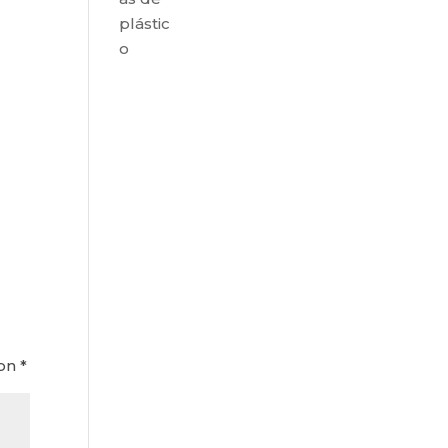
plástic
o
con
*