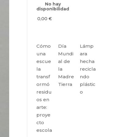
No hay
disponibilidad
0,00
€
Cómo
Día
Lámp
una
Mundi
ara
escue
al de
hecha
la
la
recicla
transf
Madre
ndo
ormó
Tierra
plástic
residu
o
os en
arte:
proye
cto
escola