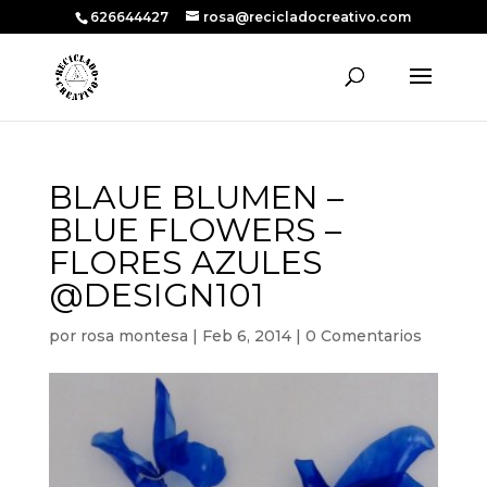
626644427
rosa@recicladocreativo.com
BLAUE BLUMEN –
BLUE FLOWERS –
FLORES AZULES
@DESIGN101
por
rosa montesa
|
Feb 6, 2014
|
0 Comentarios