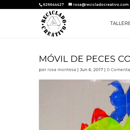
626644427
rosa@recicladocreativo.com
TALLER
MÓVIL DE PECES C
por
rosa montesa
|
Jun 6, 2017
|
0 Comenta