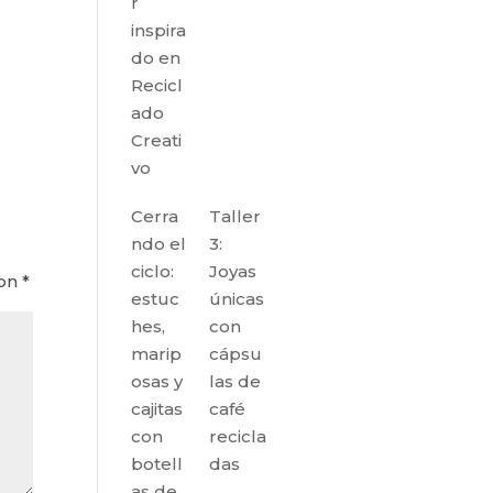
r
inspira
do en
Recicl
ado
Creati
vo
Cerra
Taller
ndo el
3:
ciclo:
Joyas
con
*
estuc
únicas
hes,
con
marip
cápsu
osas y
las de
cajitas
café
con
recicla
botell
das
as de