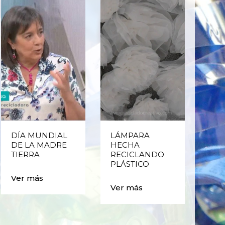
DÍA MUNDIAL
LÁMPARA
CE
DE LA MADRE
HECHA
CIC
TIERRA
RECICLANDO
EST
PLÁSTICO
MA
CAJ
Ver más
BO
Ver más
PLÁ
Ver