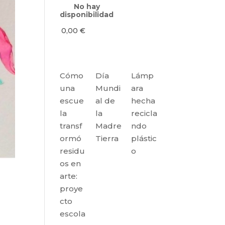
No hay
disponibilidad
0,00
€
Cómo
Día
Lámp
una
Mundi
ara
escue
al de
hecha
la
la
recicla
transf
Madre
ndo
ormó
Tierra
plástic
residu
o
os en
arte:
proye
cto
escola