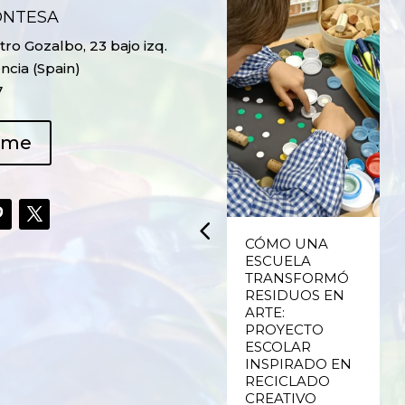
ONTESA
ro Gozalbo, 23 bajo izq.
ncia (Spain)
7
ame
UPCYCLING,
CÓMO UNA
RECICLADO
ESCUELA
CREATIVO DE
TRANSFORMÓ
PLÁSTICO DE
RESIDUOS EN
ENVASES Y LAS
ARTE:
E
FALLAS DE
PROYECTO
VALENCIA
ESCOLAR
INSPIRADO EN
RECICLADO
Ver más
CREATIVO