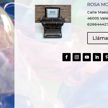
ROSA M
Calle Maest
46005 Vale
62664442
Llám
CREAR,
TALLER
RECICLAR Y
CREATIVO DE
COMPARTIR
RECICLADO EN
CREATIVIDAD
LA PLANTA DE
PEDIATRÍA DEL
HOSPITAL LA F
Ver más
Ver más