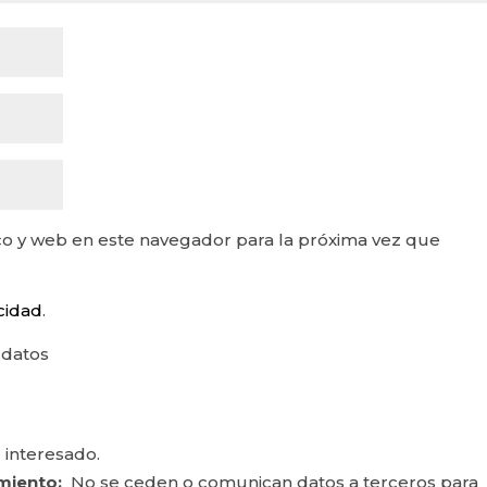
o y web en este navegador para la próxima vez que
acidad
.
 datos
 interesado.
miento:
No se ceden o comunican datos a terceros para