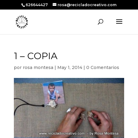
626644427
rosa@recicladocreativo.com
1 – COPIA
por
rosa montesa
|
May 1, 2014
|
0 Comentarios