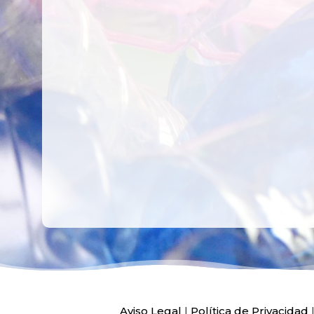
CREAR,
TALLER
RECICLAR Y
CREATIVO DE
COMPARTIR
RECICLADO EN
CREATIVIDAD
LA PLANTA DE
PEDIATRÍA DEL
HOSPITAL LA F
Ver más
Ver más
Aviso Legal
|
Política de Privacidad