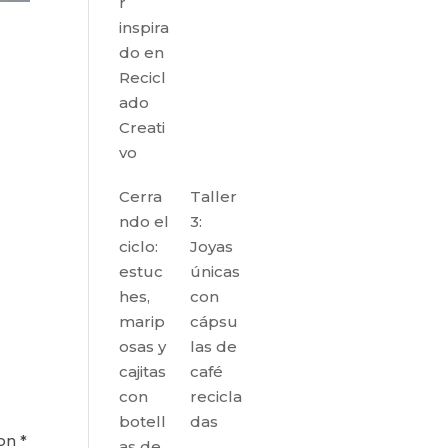
r
inspira
do en
Recicl
ado
Creati
vo
Cerra
Taller
ndo el
3:
ciclo:
Joyas
estuc
únicas
hes,
con
marip
cápsu
osas y
las de
cajitas
café
con
recicla
botell
das
con
*
as de