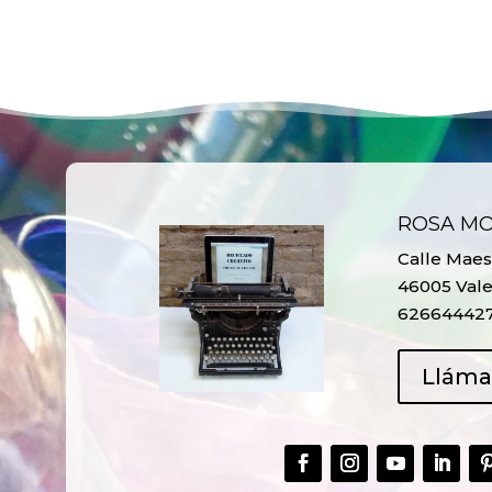
ROSA M
Calle Maest
46005 Vale
62664442
Llám