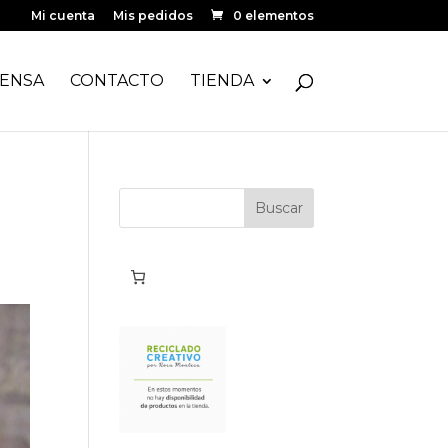
Mi cuenta
Mis pedidos
0 elementos
ENSA
CONTACTO
TIENDA