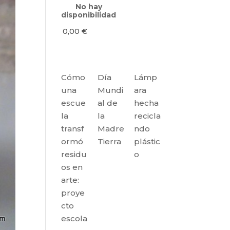
No hay
disponibilidad
0,00
€
Cómo
Día
Lámp
una
Mundi
ara
escue
al de
hecha
la
la
recicla
transf
Madre
ndo
ormó
Tierra
plástic
residu
o
os en
arte:
proye
cto
escola