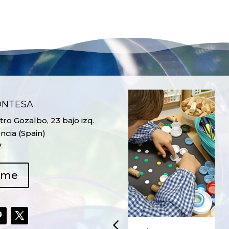
ONTESA
ro Gozalbo, 23 bajo izq.
ncia (Spain)
7
ame