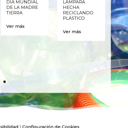
DÍA MUNDIAL
LÁMPARA
CE
DE LA MADRE
HECHA
CIC
TIERRA
RECICLANDO
EST
PLÁSTICO
MA
CAJ
Ver más
BO
Ver más
PLÁ
Ver
sibilidad
|
Configuración de Cookies