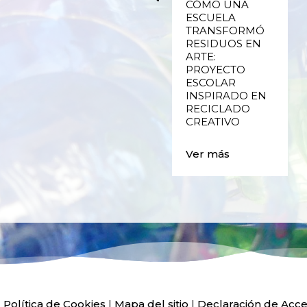
UPCYCLING,
CÓMO UNA
RECICLADO
ESCUELA
CREATIVO DE
TRANSFORMÓ
PLÁSTICO DE
RESIDUOS EN
ENVASES Y LAS
ARTE:
E
FALLAS DE
PROYECTO
VALENCIA
ESCOLAR
INSPIRADO EN
RECICLADO
Ver más
CREATIVO
Ver más
|
Política de Cookies
|
Mapa del sitio
|
Declaración de Acce