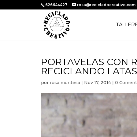
626644427
rosa@recicladocreativo.com
TALLER
PORTAVELAS CON R
RECICLANDO LATAS
por
rosa montesa
|
Nov 17, 2014
|
0 Coment