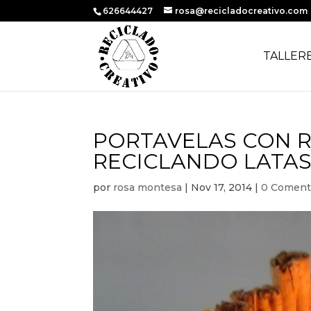
626644427
rosa@recicladocreativo.com
TALLER
PORTAVELAS CON R
RECICLANDO LATAS
por
rosa montesa
|
Nov 17, 2014
|
0 Coment