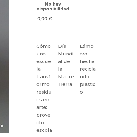
No hay
disponibilidad
0,00
€
Cómo
Día
Lámp
una
Mundi
ara
escue
al de
hecha
la
la
recicla
transf
Madre
ndo
ormó
Tierra
plástic
residu
o
os en
arte:
proye
cto
escola