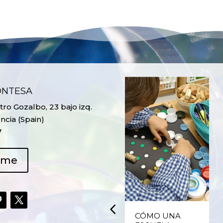
ONTESA
ro Gozalbo, 23 bajo izq.
ncia (Spain)
7
ame
UPCYCLING,
CÓMO UNA