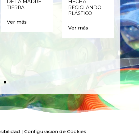
DE LA MADRE
HECHA
CIC
TIERRA
RECICLANDO
EST
PLÁSTICO
MA
CAJ
Ver más
BO
Ver más
PLÁ
Ver
sibilidad
|
Configuración de Cookies