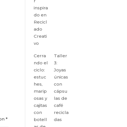
r
inspira
do en
Recicl
ado
Creati
vo
Cerra
Taller
ndo el
3:
ciclo:
Joyas
estuc
únicas
hes,
con
marip
cápsu
osas y
las de
cajitas
café
con
recicla
con
*
botell
das
as de