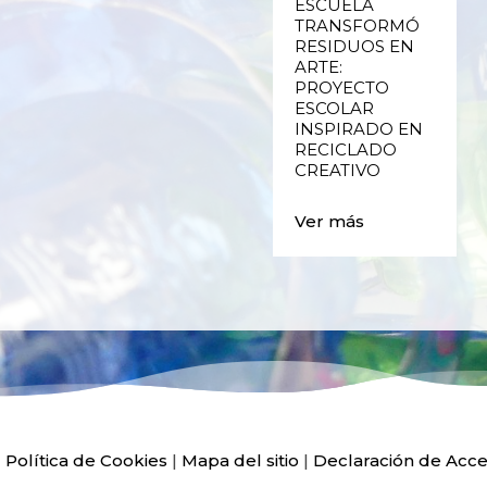
RECICLADO
ESCUELA
CREATIVO DE
TRANSFORMÓ
PLÁSTICO DE
RESIDUOS EN
ENVASES Y LAS
ARTE:
E
FALLAS DE
PROYECTO
VALENCIA
ESCOLAR
INSPIRADO EN
RECICLADO
Ver más
CREATIVO
Ver más
|
Política de Cookies
|
Mapa del sitio
|
Declaración de Acce