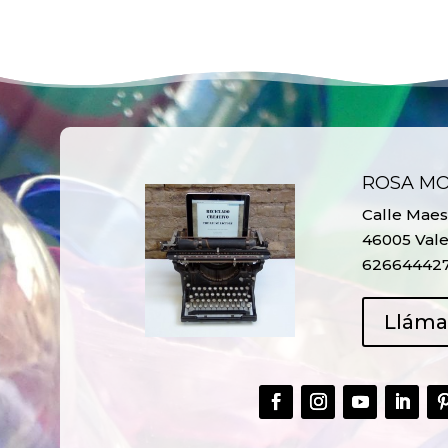
ROSA M
Calle Maest
46005 Vale
62664442
Llám
CREAR,
TALLER