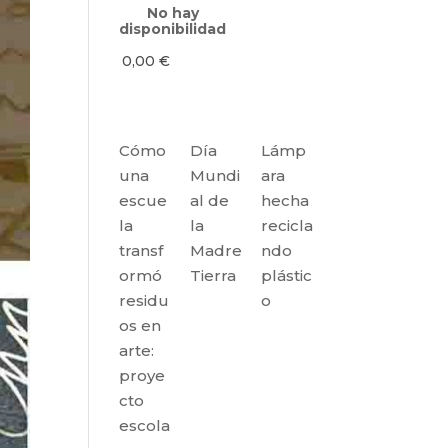
No hay
disponibilidad
0,00
€
Cómo
Día
Lámp
una
Mundi
ara
escue
al de
hecha
la
la
recicla
transf
Madre
ndo
ormó
Tierra
plástic
residu
o
os en
arte:
proye
cto
escola