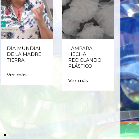
DÍA MUNDIAL
LÁMPARA
CE
DE LA MADRE
HECHA
CIC
TIERRA
RECICLANDO
EST
PLÁSTICO
MA
CAJ
Ver más
BO
Ver más
PLÁ
Ver