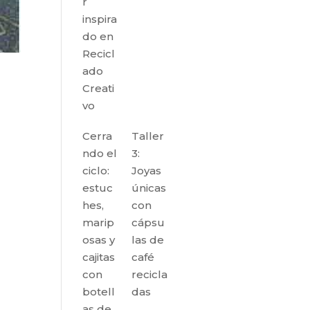
r
inspira
do en
Recicl
ado
Creati
vo
Cerra
Taller
ndo el
3:
ciclo:
Joyas
estuc
únicas
hes,
con
marip
cápsu
osas y
las de
cajitas
café
con
recicla
botell
das
as de