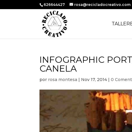
626644427
rosa@recicladocreativo.com
TALLER
INFOGRAPHIC PORT
CANELA
por
rosa montesa
|
Nov 17, 2014
|
0 Coment