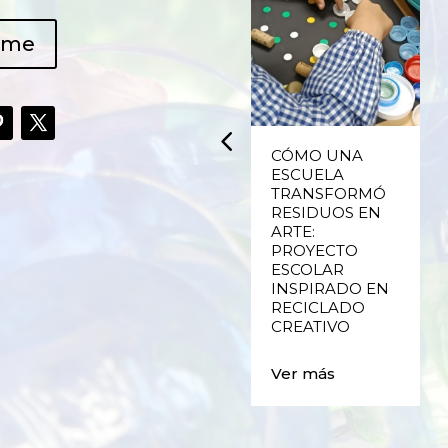
ame
UPCYCLING,
CÓMO UNA
RECICLADO
ESCUELA
CREATIVO DE
TRANSFORMÓ
PLÁSTICO DE
RESIDUOS EN
ENVASES Y LAS
ARTE:
E
FALLAS DE
PROYECTO
VALENCIA
ESCOLAR
INSPIRADO EN
RECICLADO
Ver más
CREATIVO
Ver más