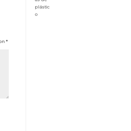
plástic
o
con
*