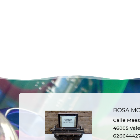
ROSA M
Calle Maest
46005 Vale
62664442