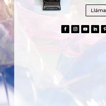
Llám
CREAR,
TALLER
RECICLAR Y
CREATIVO DE
COMPARTIR
RECICLADO EN
CREATIVIDAD
LA PLANTA DE
PEDIATRÍA DEL
HOSPITAL LA F
Ver más
Ver más