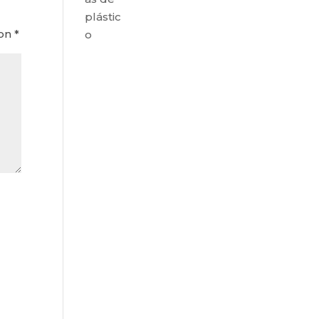
plástic
con
*
o