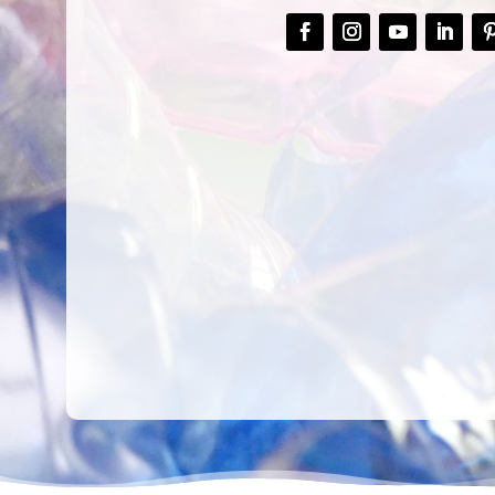
CREAR,
TALLER
RECICLAR Y
CREATIVO DE
COMPARTIR
RECICLADO EN
CREATIVIDAD
LA PLANTA DE
PEDIATRÍA DEL
HOSPITAL LA F
Ver más
Ver más