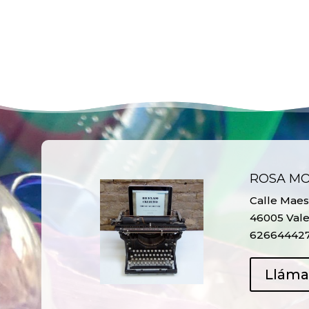
ROSA M
Calle Maest
46005 Vale
62664442
Llám