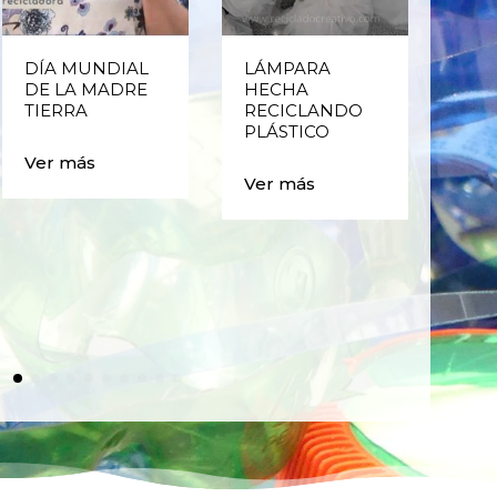
DÍA MUNDIAL
LÁMPARA
CE
DE LA MADRE
HECHA
CIC
TIERRA
RECICLANDO
EST
PLÁSTICO
MA
CAJ
Ver más
BO
Ver más
PLÁ
Ver