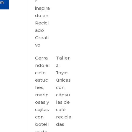
r
inspira
do en
Recicl
ado
Creati
vo
Cerra
Taller
ndo el
3:
ciclo:
Joyas
estuc
únicas
hes,
con
marip
cápsu
osas y
las de
cajitas
café
con
recicla
botell
das
as de