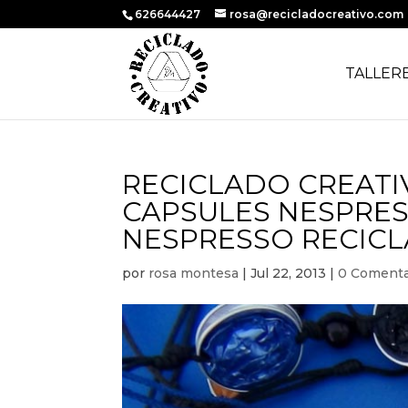
626644427
rosa@recicladocreativo.com
TALLER
RECICLADO CREATI
CAPSULES NESPRES
NESPRESSO RECIC
por
rosa montesa
|
Jul 22, 2013
|
0 Comenta