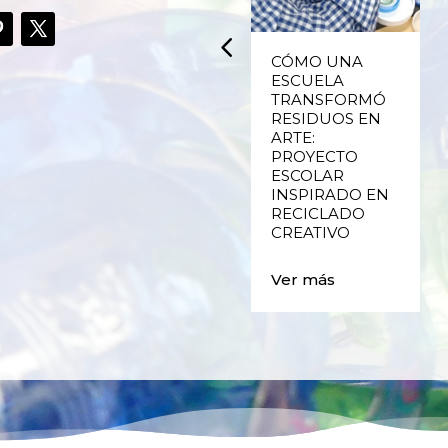
UPCYCLING,
CÓMO UNA
RECICLADO
ESCUELA
CREATIVO DE
TRANSFORMÓ
PLÁSTICO DE
RESIDUOS EN
ENVASES Y LAS
ARTE:
E
FALLAS DE
PROYECTO
VALENCIA
ESCOLAR
INSPIRADO EN
RECICLADO
Ver más
CREATIVO
Ver más