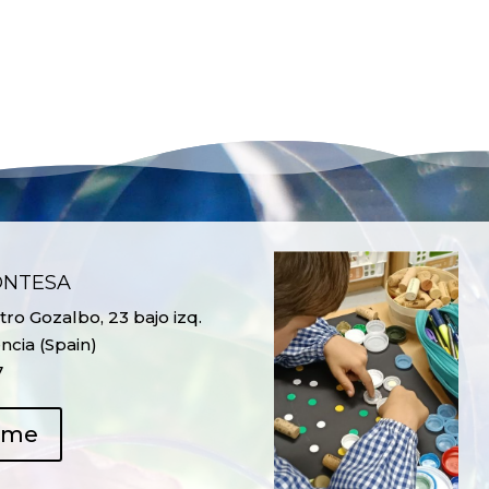
ONTESA
ro Gozalbo, 23 bajo izq.
ncia (Spain)
7
ame