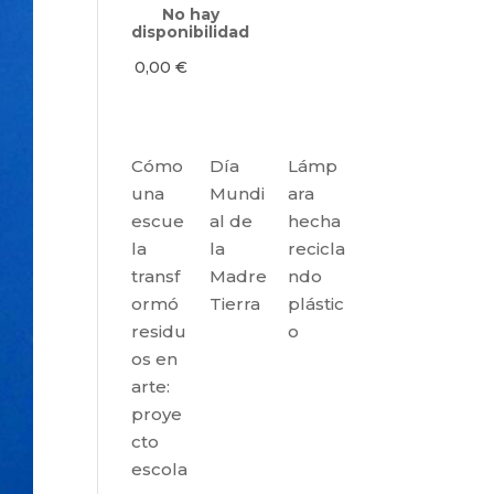
No hay
disponibilidad
0,00
€
Cómo
Día
Lámp
una
Mundi
ara
escue
al de
hecha
la
la
recicla
transf
Madre
ndo
ormó
Tierra
plástic
residu
o
os en
arte:
proye
cto
escola