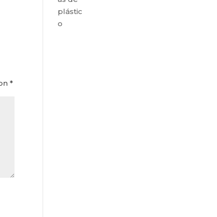
plástic
o
con
*