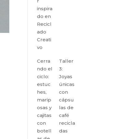
r
inspira
do en
Recicl
ado
Creati
vo
Cerra
Taller
ndo el
3:
ciclo:
Joyas
estuc
únicas
hes,
con
marip
cápsu
osas y
las de
cajitas
café
con
recicla
botell
das
as de