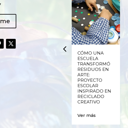
7
ame
UPCYCLING,
CÓMO UNA
RECICLADO
ESCUELA
CREATIVO DE
TRANSFORMÓ
PLÁSTICO DE
RESIDUOS EN
ENVASES Y LAS
ARTE:
E
FALLAS DE
PROYECTO
VALENCIA
ESCOLAR
INSPIRADO EN
RECICLADO
Ver más
CREATIVO
Ver más