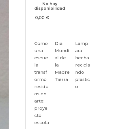
No hay
disponibilidad
0,00
€
Cómo
Día
Lámp
una
Mundi
ara
escue
al de
hecha
la
la
recicla
transf
Madre
ndo
ormó
Tierra
plástic
residu
o
os en
arte:
proye
cto
escola