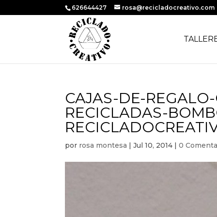
626644427
rosa@recicladocreativo.com
TALLER
CAJAS-DE-REGALO-
RECICLADAS-BOMB
RECICLADOCREATI
por
rosa montesa
|
Jul 10, 2014
|
0 Comenta