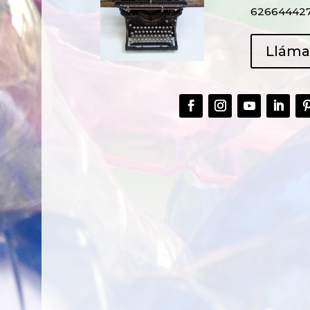
62664442
Llám
CREAR,
TALLER
RECICLAR Y
CREATIVO DE
COMPARTIR
RECICLADO EN
CREATIVIDAD
LA PLANTA DE
PEDIATRÍA DEL
HOSPITAL LA F
Ver más
Ver más