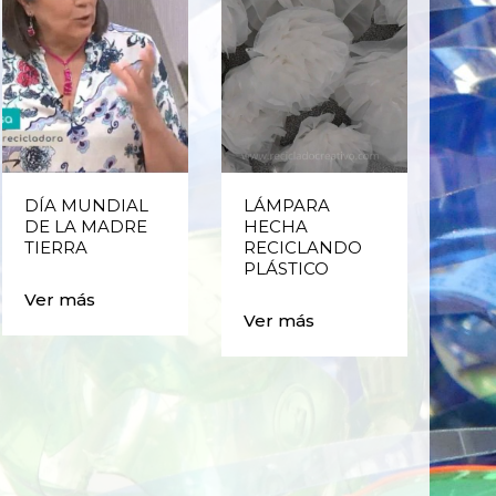
DÍA MUNDIAL
LÁMPARA
CE
DE LA MADRE
HECHA
CIC
TIERRA
RECICLANDO
EST
PLÁSTICO
MA
CAJ
Ver más
BO
Ver más
PLÁ
Ver