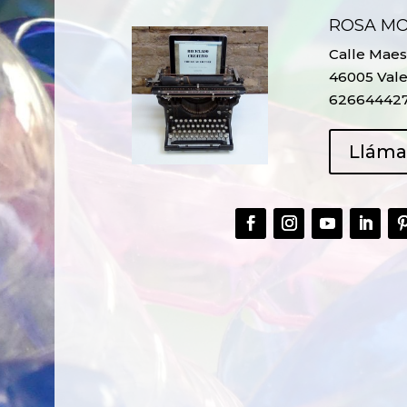
ROSA M
Calle Maest
46005 Vale
62664442
Llám
CREAR,
TALLER
RECICLAR Y
CREATIVO DE
COMPARTIR
RECICLADO EN
CREATIVIDAD
LA PLANTA DE
PEDIATRÍA DEL
HOSPITAL LA F
Ver más
Ver más