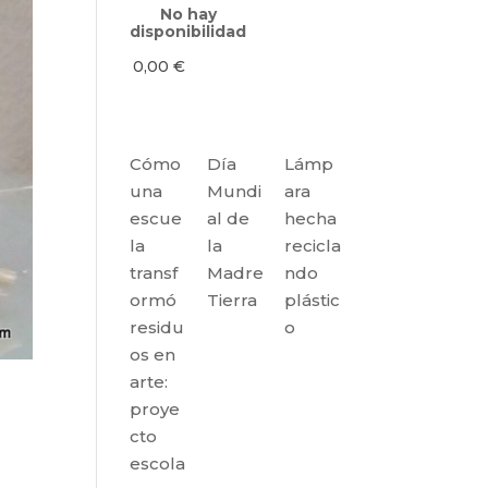
No hay
disponibilidad
0,00
€
Cómo
Día
Lámp
una
Mundi
ara
escue
al de
hecha
la
la
recicla
transf
Madre
ndo
ormó
Tierra
plástic
residu
o
os en
arte:
proye
cto
escola