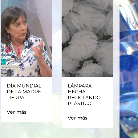
DÍA MUNDIAL
LÁMPARA
CE
DE LA MADRE
HECHA
CIC
TIERRA
RECICLANDO
EST
PLÁSTICO
MA
CAJ
Ver más
BO
Ver más
PLÁ
Ver