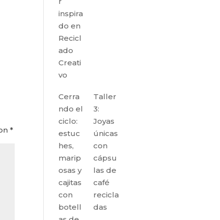
r
inspira
do en
Recicl
ado
Creati
vo
Cerra
Taller
ndo el
3:
ciclo:
Joyas
con
*
estuc
únicas
hes,
con
marip
cápsu
osas y
las de
cajitas
café
con
recicla
botell
das
as de