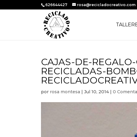
626644427
rosa@recicladocreativo.com
TALLER
CAJAS-DE-REGALO-
RECICLADAS-BOMB
RECICLADOCREATIV
por
rosa montesa
|
Jul 10, 2014
|
0 Comenta