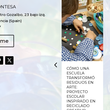
ONTESA
ro Gozalbo, 23 bajo izq.
ncia (Spain)
7
ame
UPCYCLING,
CÓMO UNA
RECICLADO
ESCUELA
CREATIVO DE
TRANSFORMÓ
PLÁSTICO DE
RESIDUOS EN
ENVASES Y LAS
ARTE:
E
FALLAS DE
PROYECTO
VALENCIA
ESCOLAR
INSPIRADO EN
RECICLADO
Ver más